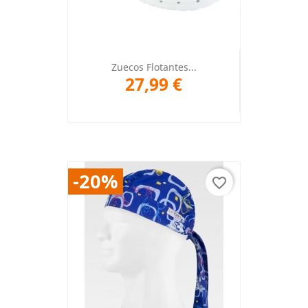
Zuecos Flotantes...
27,99 €
-20%
favorite_border