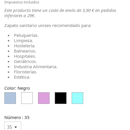
Impuestos incluidos
Este producto tiene un coste de envío de 3,90 € en pedidos
inferiores a 29€.
Zapato sanitario unisex recomendado para:
Peluquerías.
Limpieza.
Hostelería.
Balnearios.
Hospitales.
Geriátricos.
Industria Alimentaria.
Floristerías.
Estética.
Color: Negro
Azul
Blanco
Ciruela
Turquesa
Negro
Acero
Pálido
Claro
Número : 35