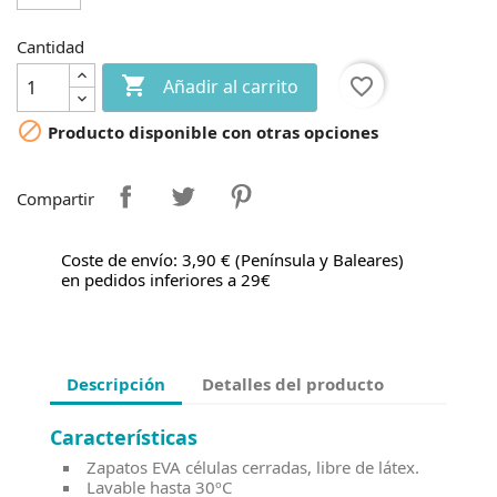
Cantidad

favorite_border
Añadir al carrito

Producto disponible con otras opciones
Compartir
Coste de envío: 3,90 € (Península y Baleares)
en pedidos inferiores a 29€
Descripción
Detalles del producto
Características
Zapatos EVA células cerradas, libre de látex.
Lavable hasta 30ºC