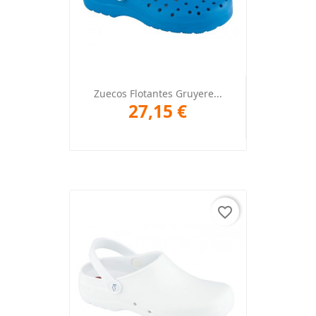
Zuecos Flotantes Gruyere...
27,15 €
favorite_border