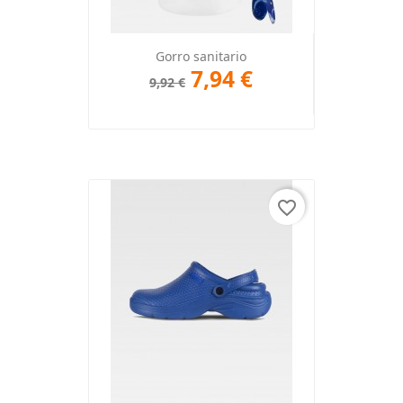
Gorro sanitario
7,94 €
9,92 €
favorite_border