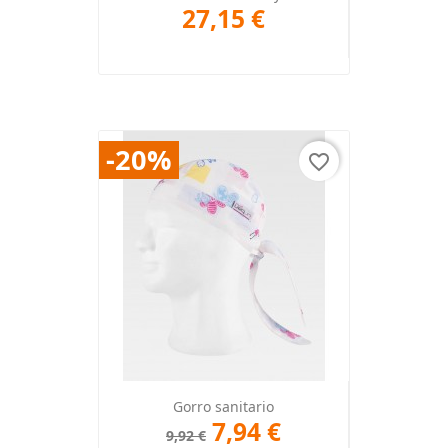
27,15 €
-20%
favorite_border
Gorro sanitario
7,94 €
9,92 €