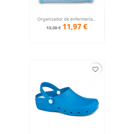
Organizador de enfermería...
11,97 €
13,30 €
favorite_border