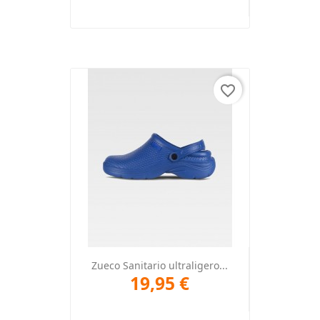
favorite_border
Zueco Sanitario ultraligero...
19,95 €