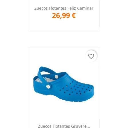
Zuecos Flotantes Feliz Caminar
26,99 €
favorite_border
Zuecos Flotantes Gruyere...