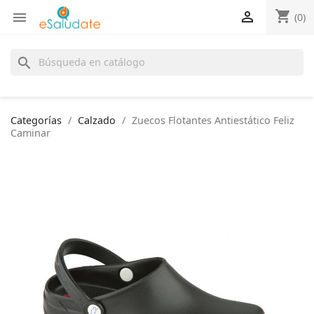
shopping_cart


(0)
search
Categorías
Calzado
Zuecos Flotantes Antiestático Feliz
Caminar