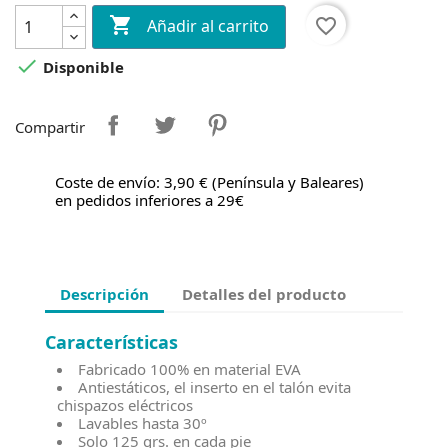

favorite_border
Añadir al carrito

Disponible
Compartir
Coste de envío: 3,90 € (Península y Baleares)
en pedidos inferiores a 29€
Descripción
Detalles del producto
Características
Fabricado 100% en material EVA
Antiestáticos, el inserto en el talón evita
chispazos eléctricos
Lavables hasta 30º
Solo 125 grs. en cada pie