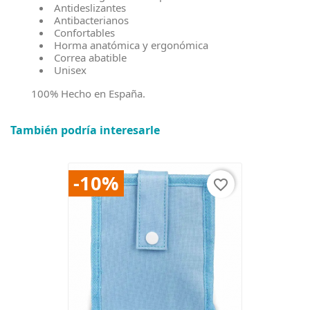
Antideslizantes
Antibacterianos
Confortables
Horma anatómica y ergonómica
Correa abatible
Unisex
100% Hecho en España.
También podría interesarle
-10%
favorite_border