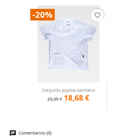
-20%
favorite_border
Conjunto pijama sanitario
18,68 €
23,35 €
Comentarios (0)