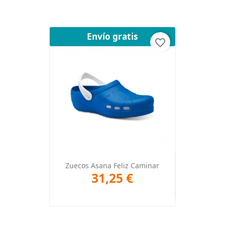
Envío gratis
favorite_border
Zuecos Asana Feliz Caminar
31,25 €