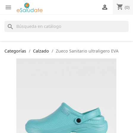
shopping_cart


(0)
search
Categorías
Calzado
Zueco Sanitario ultraligero EVA