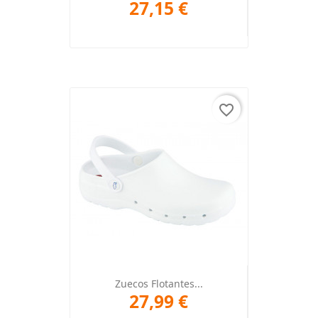
27,15 €
favorite_border
Zuecos Flotantes...
27,99 €