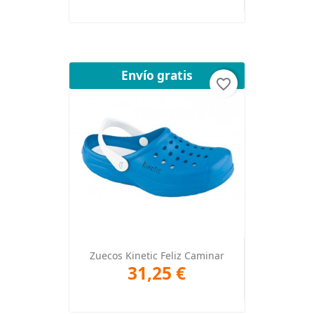
Envío gratis
favorite_border
Zuecos Kinetic Feliz Caminar
31,25 €