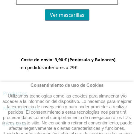
Ver mascarillas
Coste de envío: 3,90 € (Península y Baleares)
en pedidos inferiores a 29€
Consentimiento de uso de Cookies
Productos

Utilizamos tecnologías como las cookies para almacenar y/o
acceder a la información del dispositivo. Lo hacemos para mejorar
la experiencia de navegación y para poder proceder a realizar
Nuestra tienda

pedidos. El consentimiento a estas tecnologías nos permitirá
procesar datos como el comportamiento de navegación o los ID's
únicos en este sitio. No consentir o retirar el consentimiento, puede
Su cuenta

afectar negativamente a ciertas características y funciones.
Puede leer más información sobre el uso de cookies en la sección