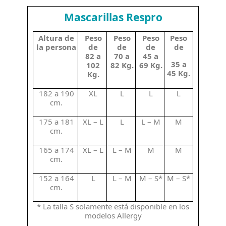
Mascarillas Respro
Altura de
Peso
Peso
Peso
Peso
la persona
de
de
de
de
82 a
70 a
45 a
35 a
102
82 Kg.
69 Kg.
45 Kg.
Kg.
182 a 190
XL
L
L
L
cm.
175 a 181
XL – L
L
L – M
M
cm.
165 a 174
XL – L
L – M
M
M
cm.
152 a 164
L
L – M
M – S*
M – S*
cm.
* La talla S solamente está disponible en los
modelos Allergy