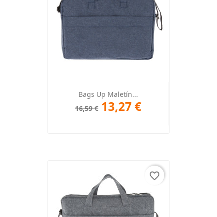
Bags Up Maletín...
13,27 €
16,59 €
favorite_border