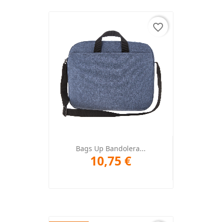
favorite_border
Bags Up Bandolera...
10,75 €