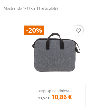
Mostrando 1-11 de 11 artículo(s)
-20%
favorite_border
Bags Up Bandolera...
10,86 €
13,57 €