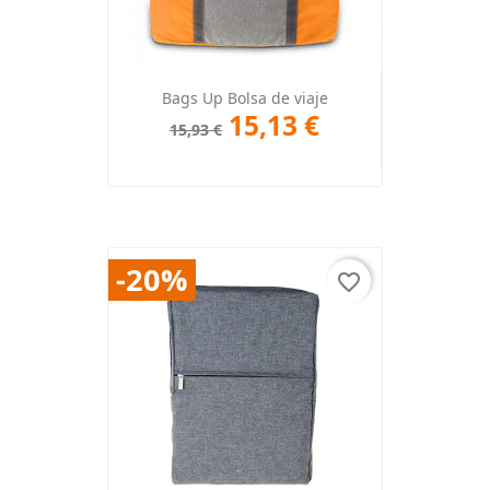
Bags Up Bolsa de viaje
15,13 €
15,93 €
-20%
favorite_border