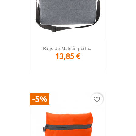
Bags Up Maletín porta...
13,85 €
-5%
favorite_border