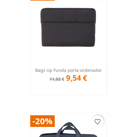
Bags Up Funda porta-ordenador
9,54 €
11,92 €
-20%
favorite_border