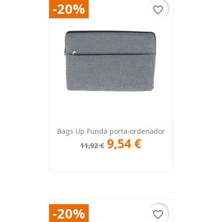
-20%
favorite_border
Bags Up Funda porta-ordenador
9,54 €
11,92 €
-20%
favorite_border