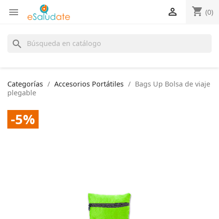
shopping_cart


(0)
search
Categorías
Accesorios Portátiles
Bags Up Bolsa de viaje
plegable
-5%