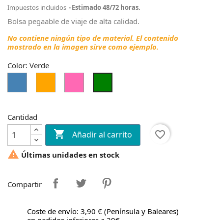
Impuestos incluidos
Estimado 48/72 horas.
Bolsa pegaable de viaje de alta calidad.
No contiene ningún tipo de material. El contenido
mostrado en la imagen sirve como ejemplo.
Color: Verde
Azul
Naranja
Rosa
Verde
Cantidad

favorite_border
Añadir al carrito

Últimas unidades en stock
Compartir
Coste de envío: 3,90 € (Península y Baleares)