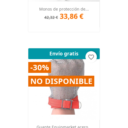
Monos de protección de...
33,86 €
42,32 €
Envío gratis
favorite_border
-30%
NO DISPONIBLE
Guante Equipmarket acero...