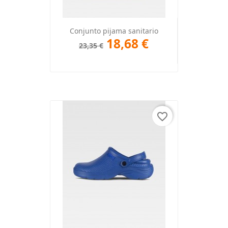
Conjunto pijama sanitario
18,68 €
23,35 €
favorite_border