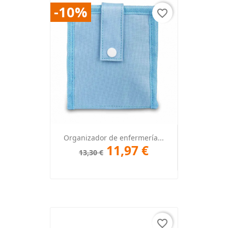
-10%
favorite_border
Organizador de enfermería...
11,97 €
13,30 €
favorite_border