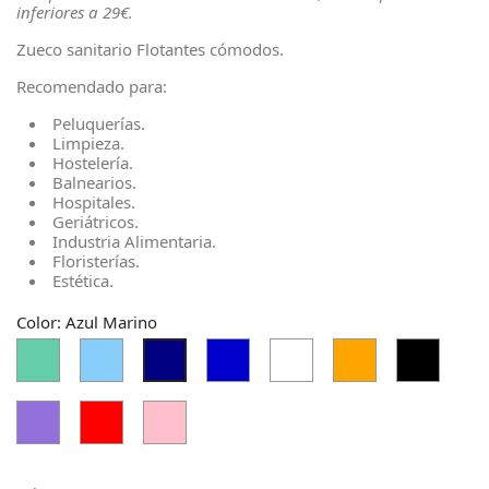
inferiores a 29€.
Zueco sanitario Flotantes cómodos.
Recomendado para:
Peluquerías.
Limpieza.
Hostelería.
Balnearios.
Hospitales.
Geriátricos.
Industria Alimentaria.
Floristerías.
Estética.
Color: Azul Marino
Aguamarina
Azul
Azul
Blanco
Naranja
Negro
Azul
Medio
Cielo
Medio
Marino
Claro
Púrpura
Rojo
Rosa
Medio
Clarito