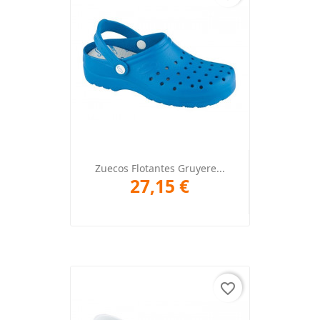
Zuecos Flotantes Gruyere...
27,15 €
favorite_border