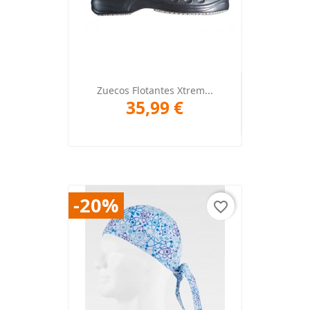
Zuecos Flotantes Xtrem...
35,99 €
-20%
favorite_border