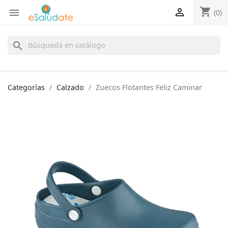
shopping_cart


(0)
search
Categorías
Calzado
Zuecos Flotantes Feliz Caminar