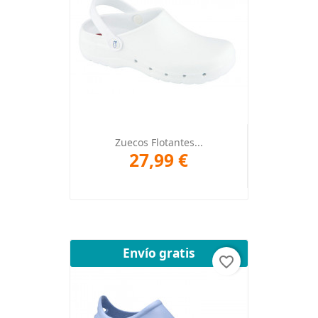
Zuecos Flotantes...
27,99 €
Envío gratis
favorite_border