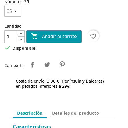
Número : 35
Cantidad

favorite_border
Añadir al carrito

Disponible
Compartir
Coste de envío: 3,90 € (Península y Baleares)
en pedidos inferiores a 29€
Descripción
Detalles del producto
Características