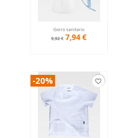
Gorro sanitario
7,94 €
9,92 €
-20%
favorite_border