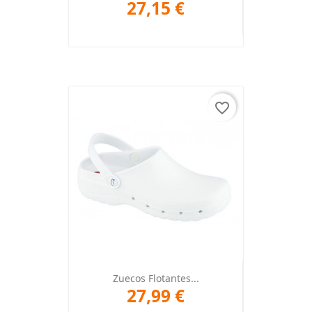
27,15 €
favorite_border
Zuecos Flotantes...
27,99 €