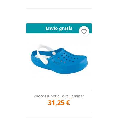
Envío gratis
favorite_border
Zuecos Kinetic Feliz Caminar
31,25 €