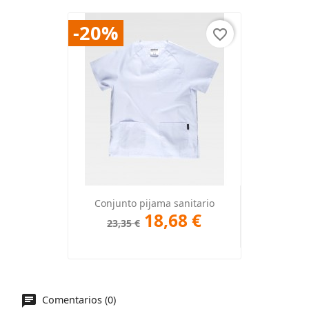
-20%
favorite_border
Conjunto pijama sanitario
18,68 €
23,35 €
Comentarios (0)