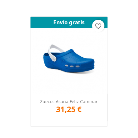
Envío gratis
favorite_border
Zuecos Asana Feliz Caminar
31,25 €