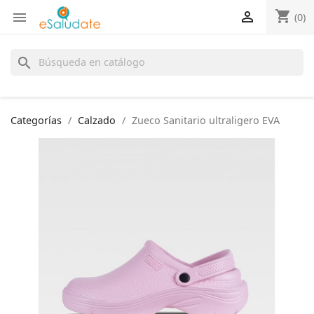
shopping_cart


(0)
search
Categorías
Calzado
Zueco Sanitario ultraligero EVA