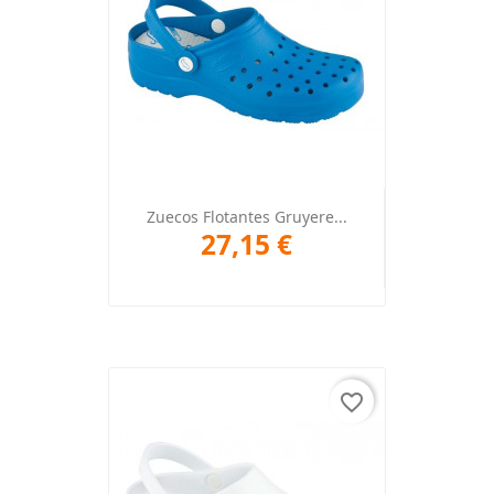
Zuecos Flotantes Gruyere...
27,15 €
favorite_border