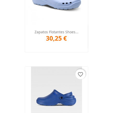
Zapatos Flotantes Shoes...
30,25 €
favorite_border