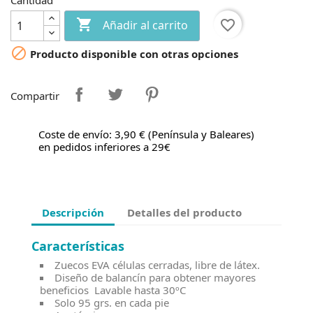
Cantidad

favorite_border
Añadir al carrito

Producto disponible con otras opciones
Compartir
Coste de envío: 3,90 € (Península y Baleares)
en pedidos inferiores a 29€
Descripción
Detalles del producto
Características
Zuecos EVA células cerradas, libre de látex.
Diseño de balancín para obtener mayores
beneficios Lavable hasta 30ºC
Solo 95 grs. en cada pie