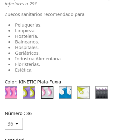
inferiores a 29€.
Zuecos sanitarios recomendado para:
Peluquerías.
Limpieza.
Hostelería.
Balnearios.
Hospitales.
Geriátricos.
Industria Alimentaria.
Floristerías.
Estética.
Color: KINETIC Plata-Fuxia
KINETIC
KINETIC
KINETIC
KINETIC
KINETIC
KINETIC
Fuxia-
Lavanda-
azul
blanco-
Negro-
Plata-
Lavanda
Pistacho
elec-
pistacho
Lavanda
Fuxia
blanco
Número : 36