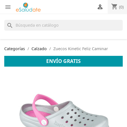
shopping_cart


(0)
search
Categorías
Calzado
Zuecos Kinetic Feliz Caminar
ENVÍO GRATIS