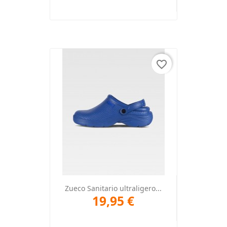
favorite_border
Zueco Sanitario ultraligero...
19,95 €