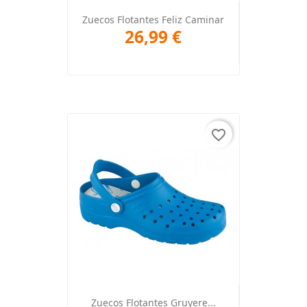
Zuecos Flotantes Feliz Caminar
26,99 €
favorite_border
Zuecos Flotantes Gruyere...