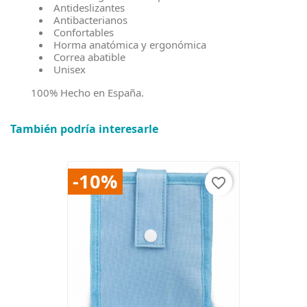
Antideslizantes
Antibacterianos
Confortables
Horma anatómica y ergonómica
Correa abatible
Unisex
100% Hecho en España.
También podría interesarle
-10%
favorite_border