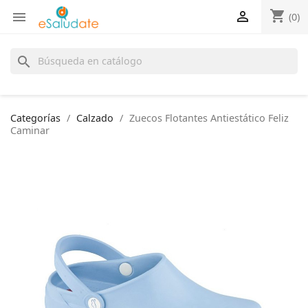
shopping_cart


(0)
search
Categorías
Calzado
Zuecos Flotantes Antiestático Feliz
Caminar