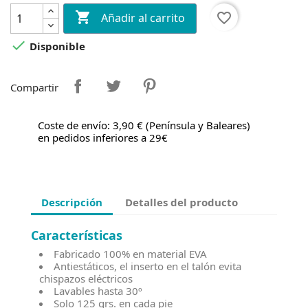

favorite_border
Añadir al carrito

Disponible
Compartir
Coste de envío: 3,90 € (Península y Baleares)
en pedidos inferiores a 29€
Descripción
Detalles del producto
Características
Fabricado 100% en material EVA
Antiestáticos, el inserto en el talón evita
chispazos eléctricos
Lavables hasta 30º
Solo 125 grs. en cada pie