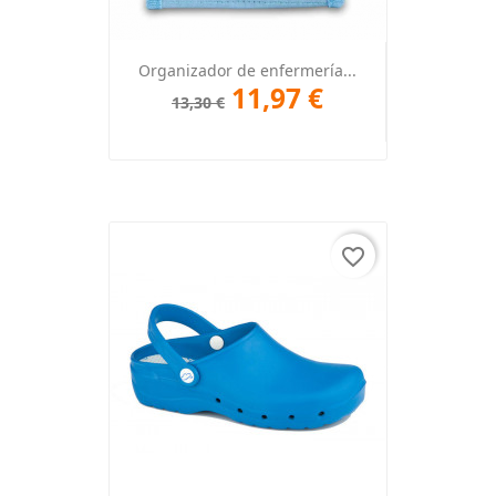
Organizador de enfermería...
11,97 €
13,30 €
favorite_border