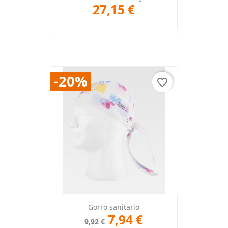
27,15 €
-20%
favorite_border
Gorro sanitario
7,94 €
9,92 €