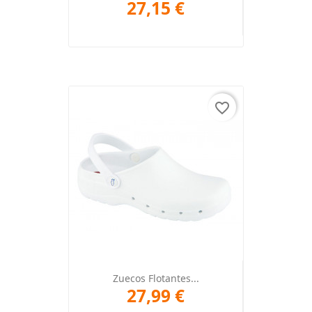
27,15 €
favorite_border
Zuecos Flotantes...
27,99 €