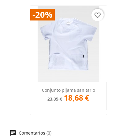
-20%
favorite_border
Conjunto pijama sanitario
18,68 €
23,35 €
Comentarios (0)