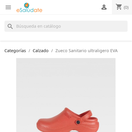
shopping_cart


(0)
search
Categorías
Calzado
Zueco Sanitario ultraligero EVA