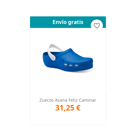
Envío gratis
favorite_border
Zuecos Asana Feliz Caminar
31,25 €