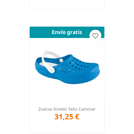
Envío gratis
favorite_border
Zuecos Kinetic Feliz Caminar
31,25 €