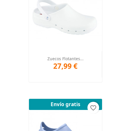
Zuecos Flotantes...
27,99 €
Envío gratis
favorite_border