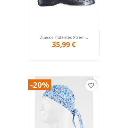
Zuecos Flotantes Xtrem...
35,99 €
-20%
favorite_border