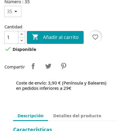
Número : 35
Cantidad

favorite_border
Añadir al carrito

Disponible
Compartir
Coste de envío: 3,90 € (Península y Baleares)
en pedidos inferiores a 29€
Descripción
Detalles del producto
Características