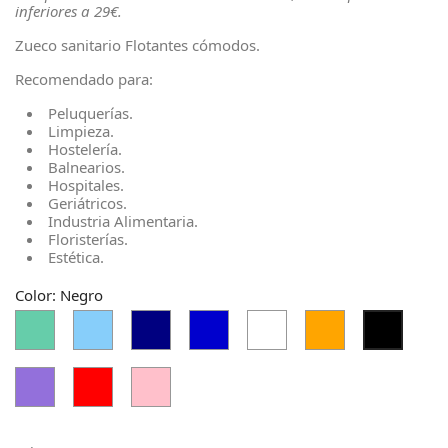
inferiores a 29€.
Zueco sanitario Flotantes cómodos.
Recomendado para:
Peluquerías.
Limpieza.
Hostelería.
Balnearios.
Hospitales.
Geriátricos.
Industria Alimentaria.
Floristerías.
Estética.
Color: Negro
Aguamarina
Azul
Azul
Azul
Blanco
Naranja
Negro
Medio
Cielo
Marino
Medio
Claro
Púrpura
Rojo
Rosa
Medio
Clarito