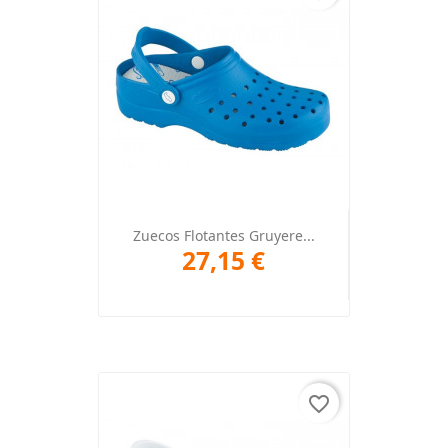
Zuecos Flotantes Gruyere...
27,15 €
favorite_border