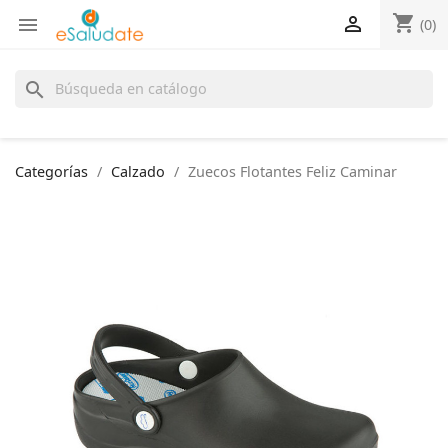
shopping_cart


(0)
search
Categorías
Calzado
Zuecos Flotantes Feliz Caminar