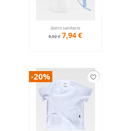
Gorro sanitario
7,94 €
9,92 €
-20%
favorite_border