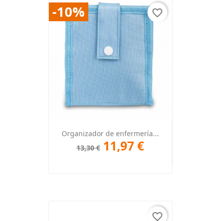
-10%
favorite_border
Organizador de enfermería...
11,97 €
13,30 €
favorite_border