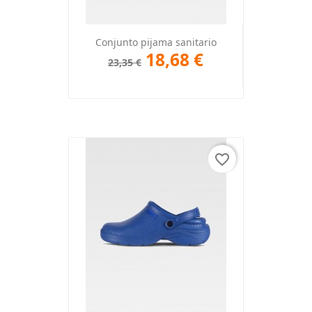
Conjunto pijama sanitario
18,68 €
23,35 €
favorite_border