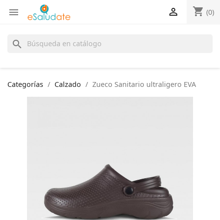
shopping_cart


(0)
search
Categorías
Calzado
Zueco Sanitario ultraligero EVA