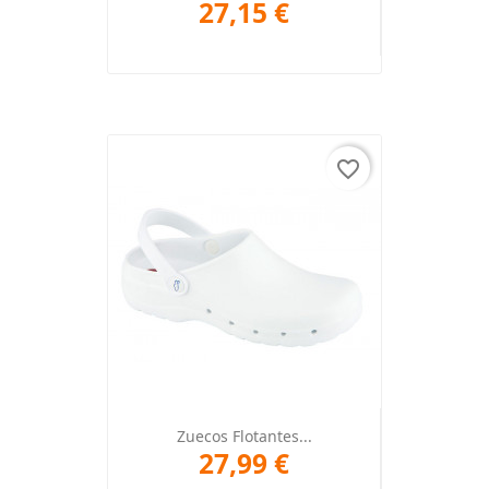
27,15 €
favorite_border
Zuecos Flotantes...
27,99 €