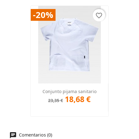
-20%
favorite_border
Conjunto pijama sanitario
18,68 €
23,35 €
Comentarios (0)