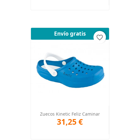
Envío gratis
favorite_border
Zuecos Kinetic Feliz Caminar
31,25 €