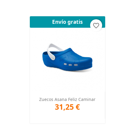
Envío gratis
favorite_border
Zuecos Asana Feliz Caminar
31,25 €