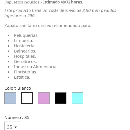
Impuestos incluidos
Estimado 48/72 horas.
Este producto tiene un coste de envío de 3,90 € en pedidos
inferiores a 29€.
Zapato sanitario unisex recomendado para:
Peluquerías.
Limpieza.
Hostelería.
Balnearios.
Hospitales.
Geriátricos.
Industria Alimentaria.
Floristerías.
Estética.
Color: Blanco
Azul
Ciruela
Negro
Turquesa
Blanco
Acero
Pálido
Claro
Número : 35