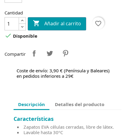
Cantidad

favorite_border
Añadir al carrito

Disponible
Compartir
Coste de envío: 3,90 € (Península y Baleares)
en pedidos inferiores a 29€
Descripción
Detalles del producto
Características
Zapatos EVA células cerradas, libre de látex.
Lavable hasta 30ºC