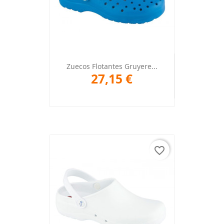
Zuecos Flotantes Gruyere...
27,15 €
favorite_border