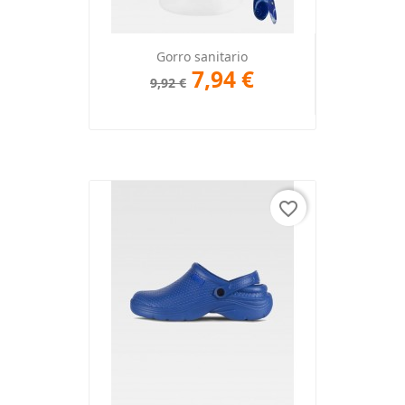
Gorro sanitario
7,94 €
9,92 €
favorite_border