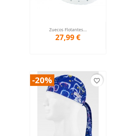
Zuecos Flotantes...
27,99 €
-20%
favorite_border