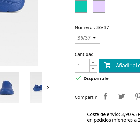
Verde
Lila
Número : 36/37
Cantidad

Añadir al 

Disponible

Compartir
Coste de envío: 3,90 € (
en pedidos inferiores a 