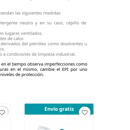
iendan las siguientes medidas:
tergente neutro y en su caso, cepillo de
n lugares ventilados.
es de calor.
o derivados del petróleo como disolventes u
os.
o a condiciones de limpieza industrial.
o en el tiempo observa imperfecciones como
oturas en el mismo, cambie el EPI por uno
niveles de protección.
Envío gratis
orite_border
favorite_border