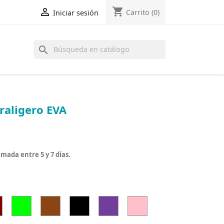
shopping_cart

Carrito
(0)
Iniciar sesión
search
traligero EVA
mada entre 5 y 7 días.
Granate
Lima
Marrón
Negro
Morado
Rosa
Clarito