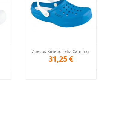
Vista rápida

Zuecos Kinetic Feliz Caminar
31,25 €
+1