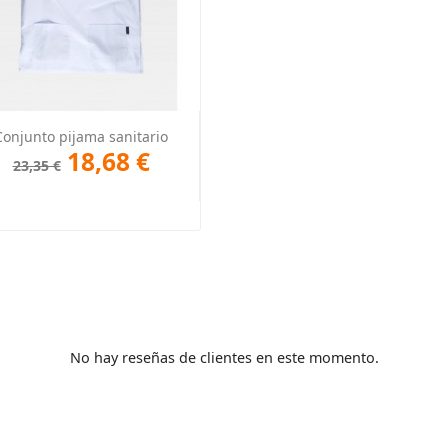
Vista rápida

Conjunto pijama sanitario
18,68 €
23,35 €
No hay reseñas de clientes en este momento.