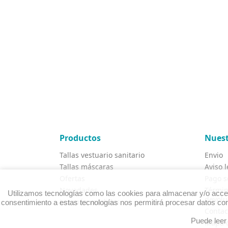
Productos
Nuest
Tallas vestuario sanitario
Envio
Tallas máscaras
Aviso l
Ofertas
Pago s
Novedades
Términ
Utilizamos tecnologías como las cookies para almacenar y/o accede
devolu
Los más vendidos
consentimiento a estas tecnologías nos permitirá procesar datos com
Contac
Puede leer
Mapa d