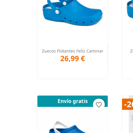
Vista rápida

Zuecos Flotantes Feliz Caminar
Z
26,99 €
+5
Envío gratis
-
favorite_border