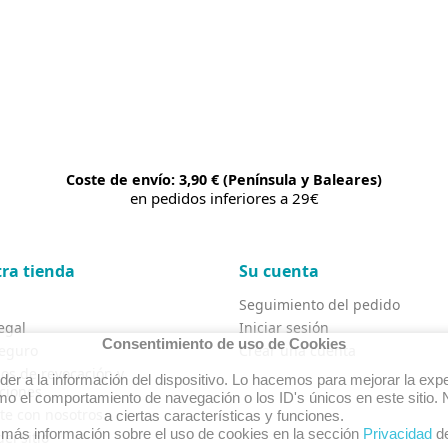
Coste de envío: 3,90 € (Península y Baleares)
en pedidos inferiores a 29€
ra tienda
Su cuenta
Seguimiento del pedido
egal
Iniciar sesión
Consentimiento de uso de Cookies
eguro
Crear una cuenta
os de revocación y
r a la información del dispositivo. Lo hacemos para mejorar la expe
ciones
o el comportamiento de navegación o los ID's únicos en este sitio. N
te con nosotros
a ciertas características y funciones.
 más información sobre el uso de cookies en la sección
Privacidad
de
el sitio