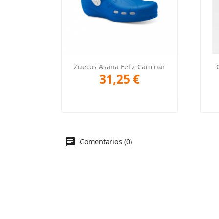
Vista rápida

Zuecos Asana Feliz Caminar
31,25 €
+3
Comentarios (0)