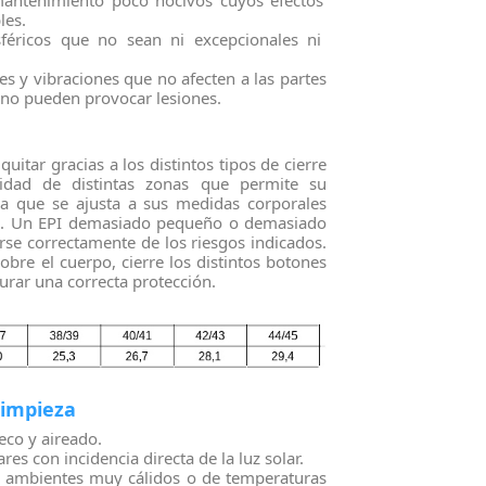
antenimiento poco nocivos cuyos efectos
les.
féricos que no sean ni excepcionales ni
 y vibraciones que no afecten a las partes
e no pueden provocar lesiones.
 quitar gracias a los distintos tipos de cierre
cidad de distintas zonas que permite su
alla que se ajusta a sus medidas corporales
ta. Un EPI demasiado pequeño o demasiado
se correctamente de los riesgos indicados.
obre el cuerpo, cierre los distintos botones
urar una correcta protección.
limpieza
eco y aireado.
es con incidencia directa de la luz solar.
 ambientes muy cálidos o de temperaturas