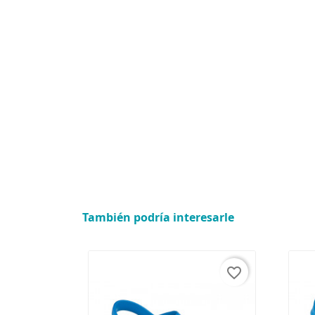
También podría interesarle
favorite_border