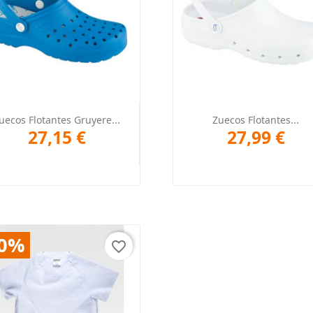
Vista rápida
Vista rápida


uecos Flotantes Gruyere...
Zuecos Flotantes...
27,15 €
27,99 €
20%
favorite_border