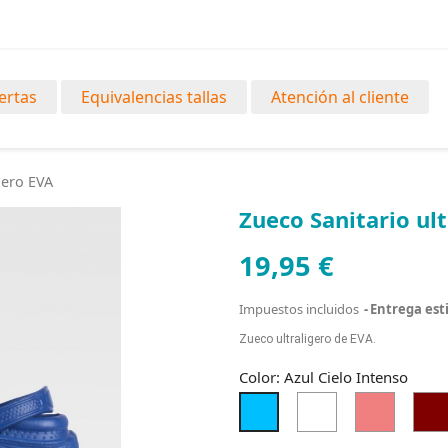
ertas
Equivalencias tallas
Atención al cliente
gero EVA
Zueco Sanitario ul
19,95 €
Impuestos incluidos
Entrega esti
Zueco ultraligero de EVA.
Color: Azul Cielo Intenso
Blanco
Coral
Azul
Claro
Cielo
Intenso