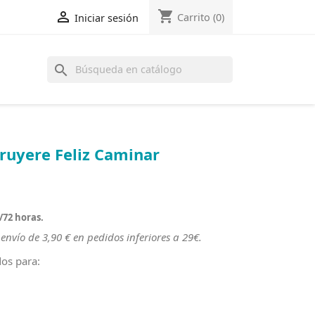
shopping_cart

Carrito
(0)
Iniciar sesión
search
ruyere Feliz Caminar
/72 horas.
envío de 3,90 € en pedidos inferiores a 29€.
dos para: