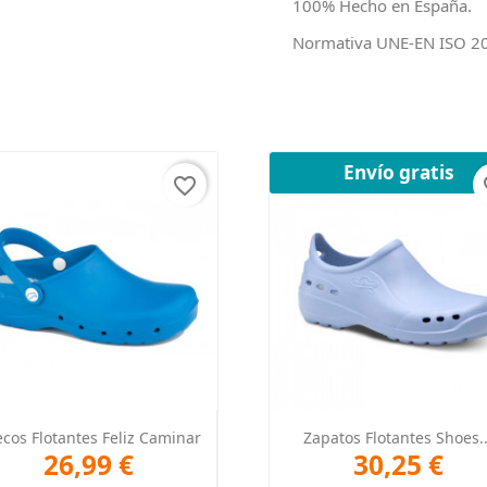
100% Hecho en España.
Normativa UNE-EN ISO 2
Envío gratis
favorite_border
fav
Vista rápida
Vista rápida


cos Flotantes Feliz Caminar
Zapatos Flotantes Shoes..
26,99 €
30,25 €