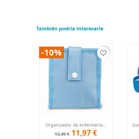
También podría interesarle
-10%
favorite_border
Vista rápida

Organizador de enfermería...
Zue
11,97 €
13,30 €