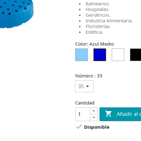
Balnearios.
Hospitales.
Geriátricos.
Industria Alimentaria.
Floristerías.
Estética.
Color: Azul Medio
Azul
Blanco
Azul
Cielo
Medio
Claro
Número : 35
Cantidad

Añadir al 

Disponible