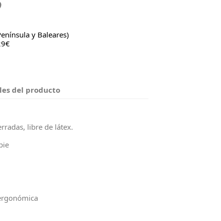
Península y Baleares)
29€
les del producto
rradas, libre de látex.
pie
ergonómica