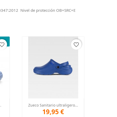
0347:2012 Nivel de protección OB+SRC+E
orite_border
favorite_border
Vista rápida

.
Zueco Sanitario ultraligero...
19,95 €