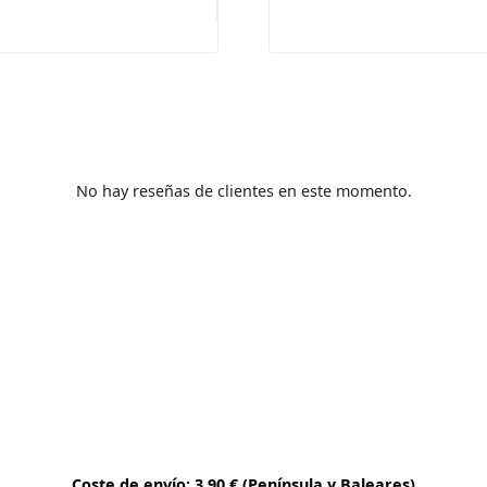
+5
No hay reseñas de clientes en este momento.
Coste de envío: 3,90 € (Península y Baleares)