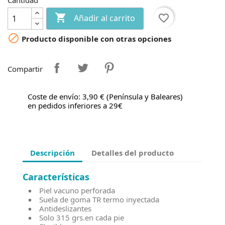
Cantidad

favorite_border
Añadir al carrito

Producto disponible con otras opciones
Compartir
Coste de envío: 3,90 € (Península y Baleares)
en pedidos inferiores a 29€
Descripción
Detalles del producto
Características
Piel vacuno perforada
Suela de goma TR termo inyectada
Antideslizantes
Solo 315 grs.en cada pie