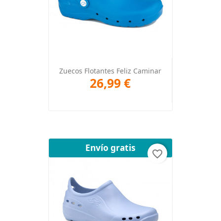
Zuecos Flotantes Feliz Caminar
26,99 €
Envío gratis
favorite_border