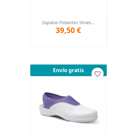
Zapatos Flotantes Shoes...
39,50 €
Envío gratis
favorite_border