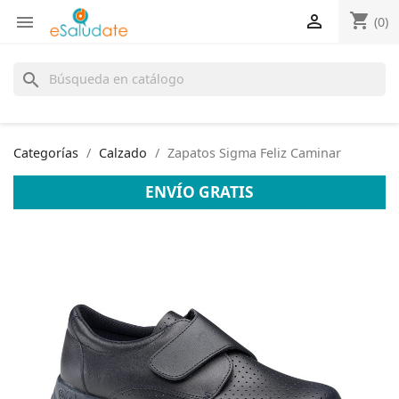
shopping_cart


(0)
search
Categorías
Calzado
Zapatos Sigma Feliz Caminar
ENVÍO GRATIS