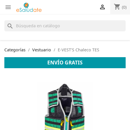
shopping_cart


(0)
search
Categorías
Vestuario
E-VEST’S Chaleco TES
ENVÍO GRATIS