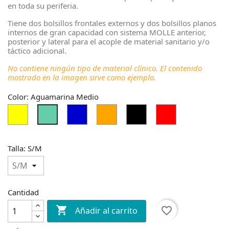
en toda su periferia.
Tiene dos bolsillos frontales externos y dos bolsillos planos
internos de gran capacidad con sistema MOLLE anterior,
posterior y lateral para el acople de material sanitario y/o
táctico adicional.
No contiene ningún tipo de material clínico. El contenido
mostrado en la imagen sirve como ejemplo.
Color: Aguamarina Medio
Amarillo
Azul
Naranja
Negro
Rojo
Aguamarina
Medio
Medio
Talla: S/M
Cantidad

favorite_border
Añadir al carrito