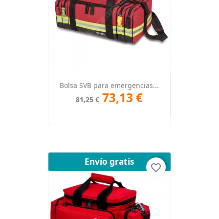
Bolsa SVB para emergencias...
73,13 €
81,25 €
Envío gratis
favorite_border