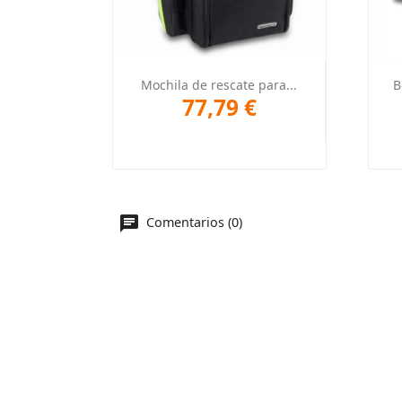
Vista rápida

Mochila de rescate para...
B
77,79 €
+1
Comentarios (0)