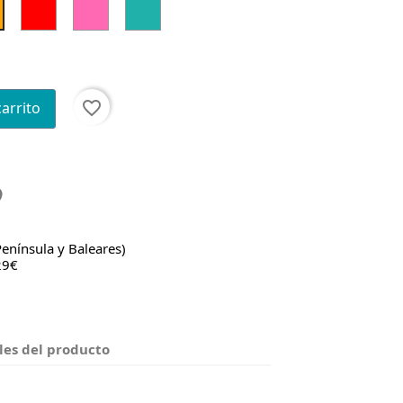
Rojo
Rosa
Verde
Naranja
Mar
Claro
favorite_border
carrito
Península y Baleares)
29€
les del producto