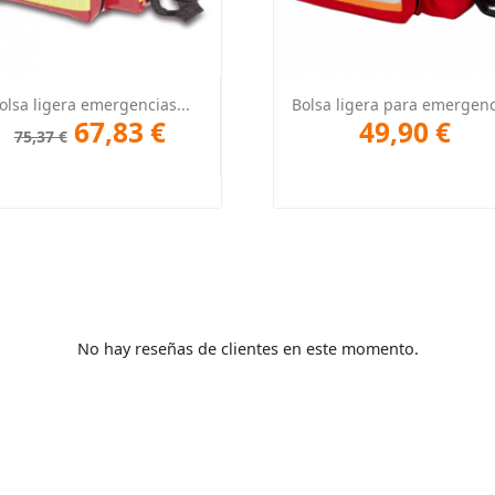
Vista rápida
Vista rápida


olsa ligera emergencias...
Bolsa ligera para emergenc
67,83 €
49,90 €
75,37 €
No hay reseñas de clientes en este momento.