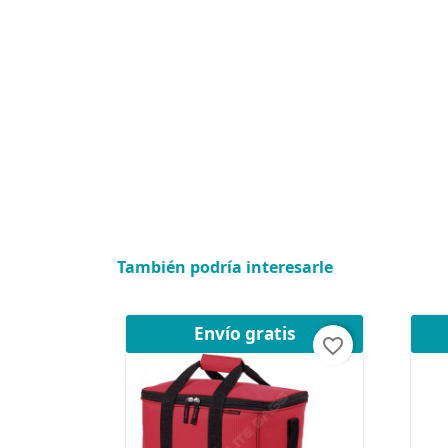
También podría interesarle
Envío gratis
favorite_border