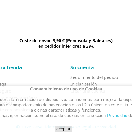
Coste de envío: 3,90 € (Península y Baleares)
en pedidos inferiores a 29€
ra tienda
Su cuenta
Seguimiento del pedido
egal
Iniciar sesión
Consentimiento de uso de Cookies
eguro
Crear una cuenta
os de revocación y
r a la información del dispositivo. Lo hacemos para mejorar la expe
ciones
o el comportamiento de navegación o los ID's únicos en este sitio. N
te con nosotros
a ciertas características y funciones.
 más información sobre el uso de cookies en la sección
Privacidad
de
el sitio
© 2026 - eSalúdate.com -
Aviso legal
-
Privacidad
aceptar