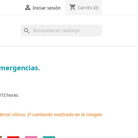
shopping_cart

Carrito
(0)
Iniciar sesión
search
emergencias.
/72 horas.
erial clínico. El contenido mostrado en la imagen