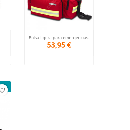
Vista rápida

Bolsa ligera para emergencias.
53,95 €
+2
orite_border