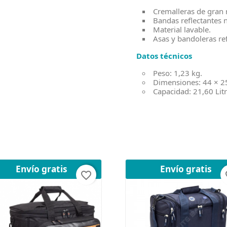
Cremalleras de gran r
Bandas reflectantes 
Material lavable.
Asas y bandoleras re
Datos técnicos
Peso: 1,23 kg.
Dimensiones: 44 × 2
Capacidad: 21,60 Litr
Envío gratis
Envío gratis
favorite_border
fav