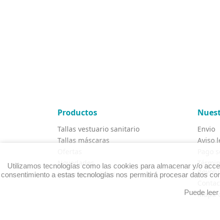
Productos
Nuest
Tallas vestuario sanitario
Envio
Tallas máscaras
Aviso l
Ofertas
Pago s
Novedades
Términ
Utilizamos tecnologías como las cookies para almacenar y/o accede
devolu
Los más vendidos
consentimiento a estas tecnologías nos permitirá procesar datos com
Contac
Puede leer
Mapa d