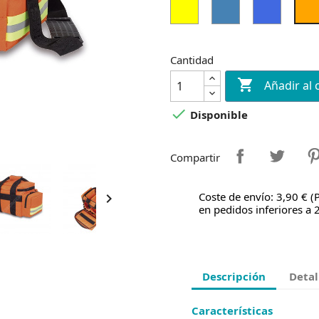
Amarillo
Azul
Azul
Real
Cantidad

Añadir al 

Disponible
Compartir
Coste de envío: 3,90 € (

en pedidos inferiores a 
Descripción
Detal
Características