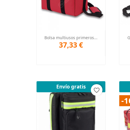
Vista rápida

Bolsa multiusos primeros...
G
37,33 €
Envío gratis
favorite_border
-