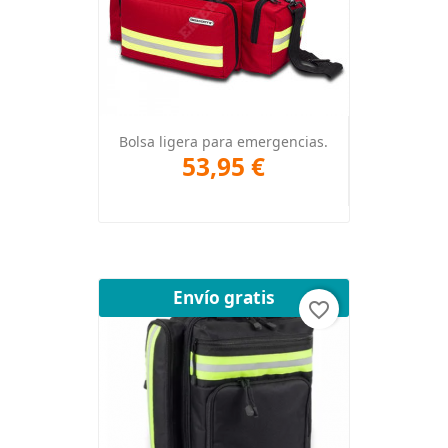
Bolsa ligera para emergencias.
53,95 €
Envío gratis
favorite_border