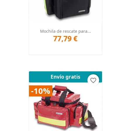
Mochila de rescate para...
77,79 €
Envío gratis
favorite_border
-10%