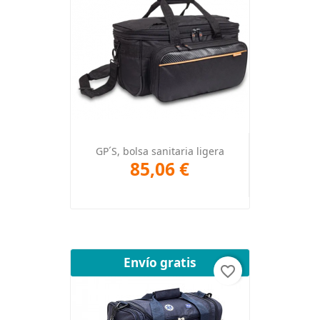
GP´S, bolsa sanitaria ligera
85,06 €
Envío gratis
favorite_border