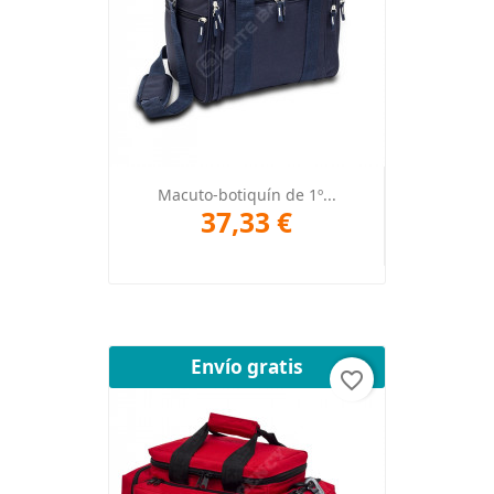
Macuto-botiquín de 1º...
37,33 €
Envío gratis
favorite_border