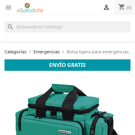
shopping_cart


(0)
search
Categorías
Emergencias
Bolsa ligera para emergencias.
ENVÍO GRATIS