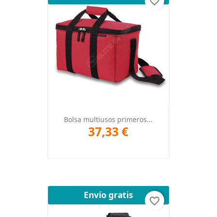
favorite_border
Bolsa multiusos primeros...
37,33 €
Envío gratis
favorite_border