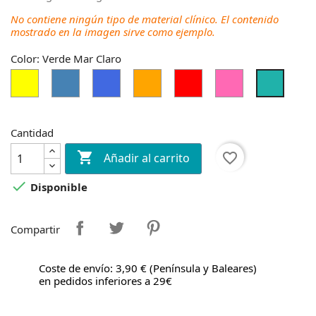
No contiene ningún tipo de material clínico. El contenido
mostrado en la imagen sirve como ejemplo.
Color: Verde Mar Claro
Amarillo
Azul
Azul
Naranja
Rojo
Rosa
Verde
Real
Mar
Claro
Cantidad

favorite_border
Añadir al carrito

Disponible
Compartir
Coste de envío: 3,90 € (Península y Baleares)
en pedidos inferiores a 29€