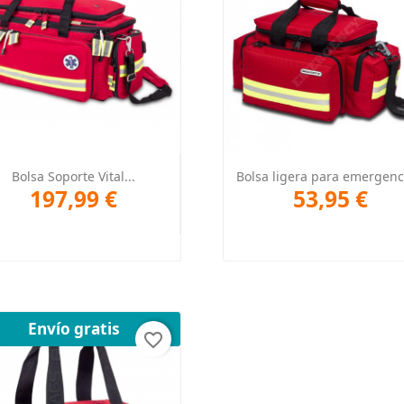
Vista rápida
Vista rápida


Bolsa Soporte Vital...
Bolsa ligera para emergenc
197,99 €
53,95 €
+2
Envío gratis
favorite_border