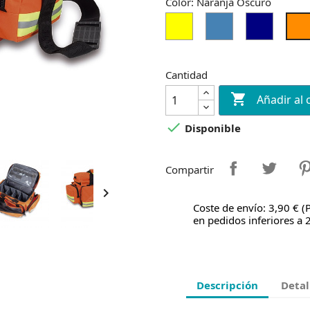
Color: Naranja Oscuro
Amarillo
Azul
Azul
Marino
Cantidad

Añadir al 

Disponible
Compartir

Coste de envío: 3,90 € (
en pedidos inferiores a 
Descripción
Detal