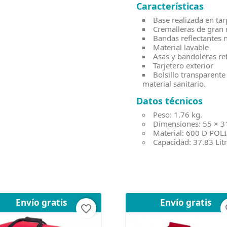
Características
Base realizada en ta
Cremalleras de gran 
Bandas reflectantes 
Material lavable
Asas y bandoleras re
Tarjetero exterior
Bolsillo transparente
material sanitario.
Datos técnicos
Peso: 1.76 kg.
Dimensiones: 55 × 3
Material: 600 D PO
Capacidad: 37.83 Litr
Envío gratis
Envío gratis
favorite_border
fav