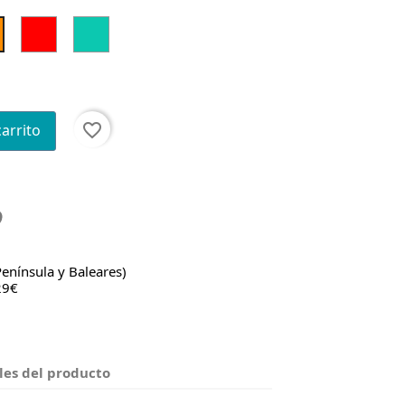
Rojo
Verde
Naranja
Oscuro
favorite_border
carrito
Península y Baleares)
29€
les del producto