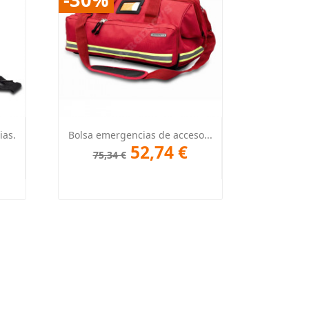
Vista rápida

ias.
Bolsa emergencias de acceso...
52,74 €
75,34 €