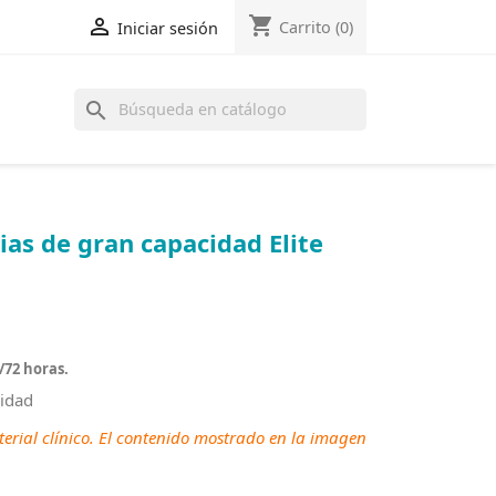
shopping_cart

Carrito
(0)
Iniciar sesión
search
as de gran capacidad Elite
/72 horas.
cidad
erial clínico. El contenido mostrado en la imagen