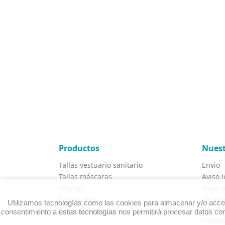
Productos
Nuest
Tallas vestuario sanitario
Envio
Tallas máscaras
Aviso l
Ofertas
Pago s
Novedades
Términ
Utilizamos tecnologías como las cookies para almacenar y/o accede
devolu
Los más vendidos
consentimiento a estas tecnologías nos permitirá procesar datos com
Contac