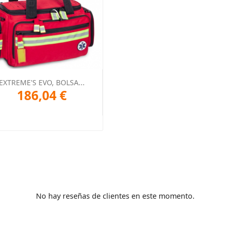
Vista rápida

EXTREME'S EVO, BOLSA...
186,04 €
No hay reseñas de clientes en este momento.