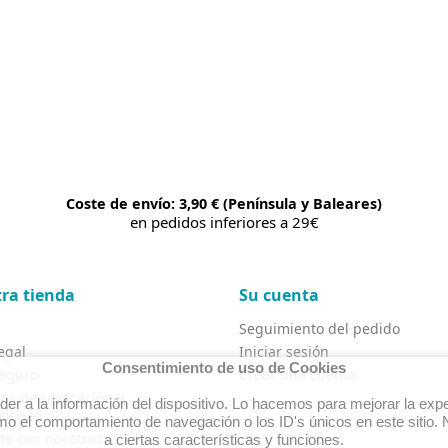
Coste de envío: 3,90 € (Península y Baleares)
en pedidos inferiores a 29€
ra tienda
Su cuenta
Seguimiento del pedido
egal
Iniciar sesión
Consentimiento de uso de Cookies
eguro
Crear una cuenta
os de revocación y
r a la información del dispositivo. Lo hacemos para mejorar la expe
ciones
o el comportamiento de navegación o los ID's únicos en este sitio. N
te con nosotros
a ciertas características y funciones.