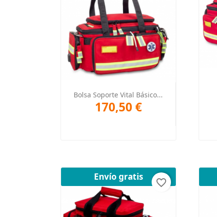
Vista rápida

Bolsa Soporte Vital Básico...
170,50 €
Envío gratis
favorite_border