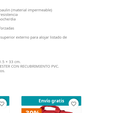
rpaulin (material impermeable)
resistencia
noche/dia
forzadas
 superior externo para alojar listado de
1.5 × 33 cm.
LIESTER CON RECUBRIMIENTO PVC.
os.
Envío gratis
orite_border
favorite_border
-30%