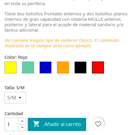
en toda su periferia.
Tiene dos bolsillos frontales externos y dos bolsillos planos
internos de gran capacidad con sistema MOLLE anterior,
posterior y lateral para el acople de material sanitario y/o
táctico adicional.
No contiene ningún tipo de material clínico. El contenido
mostrado en la imagen sirve como ejemplo.
Color: Rojo
Amarillo
Aguamarina
Azul
Naranja
Negro
Rojo
Medio
Medio
Talla: S/M
Cantidad

favorite_border
Añadir al carrito