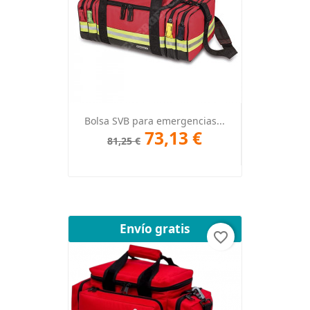
Bolsa SVB para emergencias...
73,13 €
81,25 €
Envío gratis
favorite_border