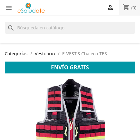
shopping_cart


(0)
search
Categorías
Vestuario
E-VEST’S Chaleco TES
ENVÍO GRATIS