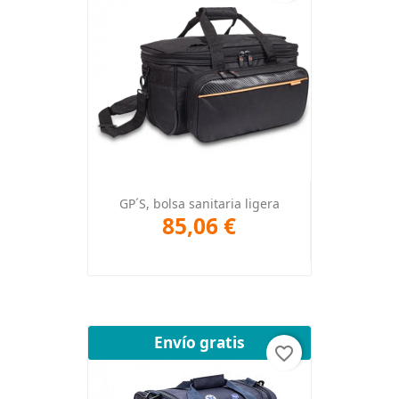
GP´S, bolsa sanitaria ligera
85,06 €
Envío gratis
favorite_border