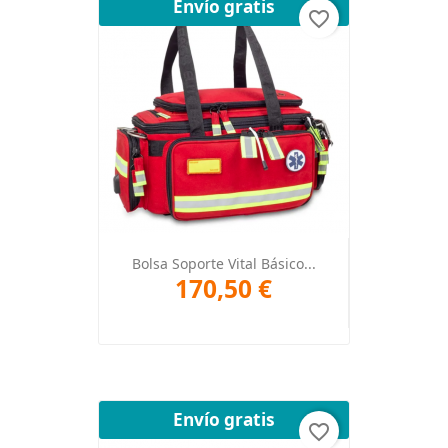
Envío gratis
favorite_border
Bolsa Soporte Vital Básico...
170,50 €
Envío gratis
favorite_border