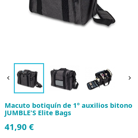


Macuto botiquín de 1º auxilios bitono
JUMBLE'S Elite Bags
41,90 €