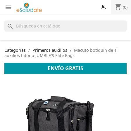
shopping_cart


(0)
search
Categorías
Primeros auxilios
Macuto botiquín de 1º
auxilios bitono JUMBLE'S Elite Bags
ENVÍO GRATIS