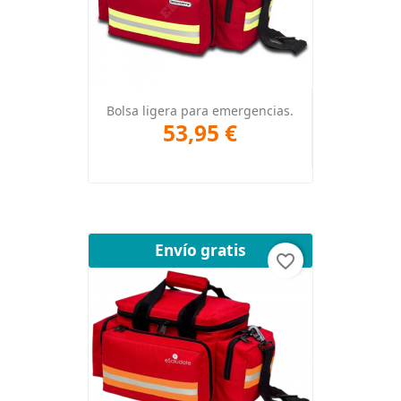
Bolsa ligera para emergencias.
53,95 €
Envío gratis
favorite_border