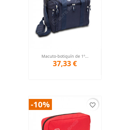
Macuto-botiquín de 1º...
37,33 €
-10%
favorite_border