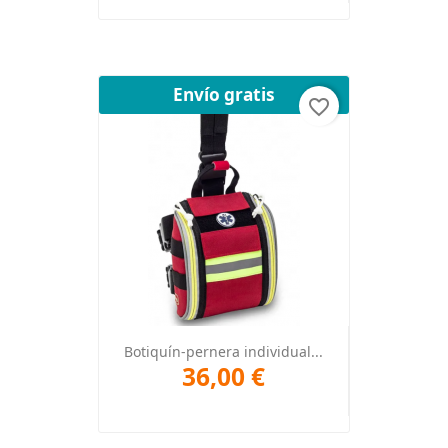
Envío gratis
favorite_border
Botiquín-pernera individual...
36,00 €