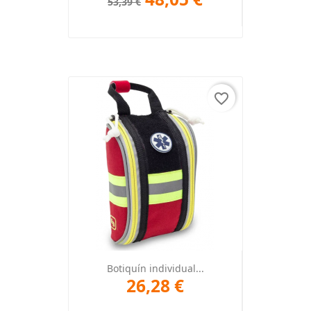
53,39 €
favorite_border
Botiquín individual...
26,28 €