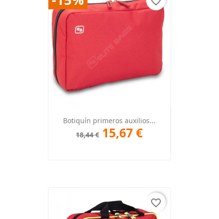
favorite_border
Botiquín primeros auxilios...
15,67 €
18,44 €
favorite_border