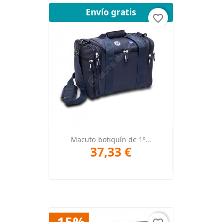
Envío gratis
favorite_border
Macuto-botiquín de 1º...
37,33 €
-15%