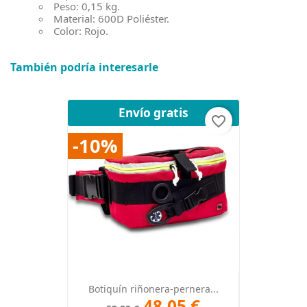
Peso: 0,15 kg.
Material: 600D Poliéster.
Color: Rojo.
También podría interesarle
Envío gratis
favorite_border
-10%
Botiquín riñonera-pernera...
48,05 €