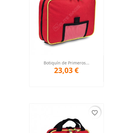
Botiquín de Primeros...
23,03 €
favorite_border