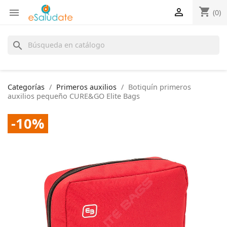
shopping_cart


(0)
search
Categorías
Primeros auxilios
Botiquín primeros
auxilios pequeño CURE&GO Elite Bags
-10%