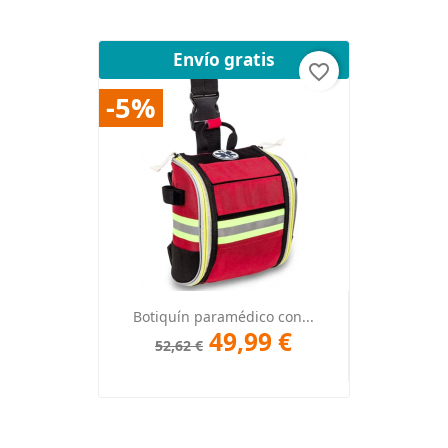
Envío gratis
favorite_border
-5%
Botiquín paramédico con...
49,99 €
52,62 €