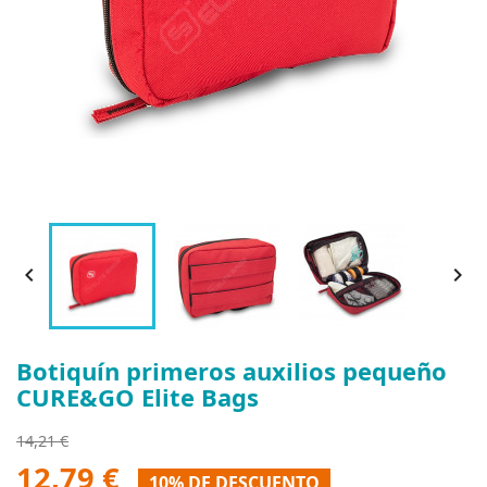


Botiquín primeros auxilios pequeño
CURE&GO Elite Bags
14,21 €
12,79 €
10% DE DESCUENTO