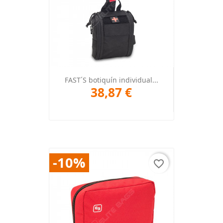
FAST´S botiquín individual...
38,87 €
-10%
favorite_border