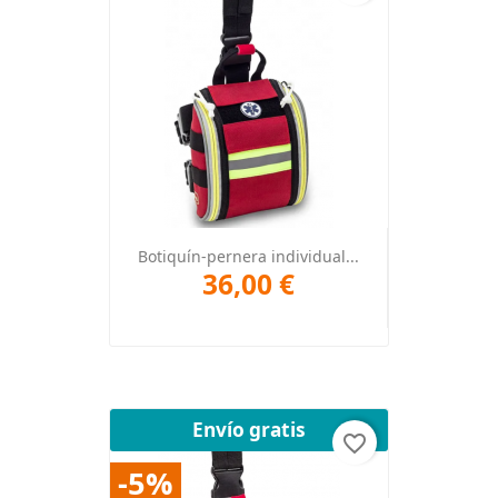
Botiquín-pernera individual...
36,00 €
Envío gratis
favorite_border
-5%