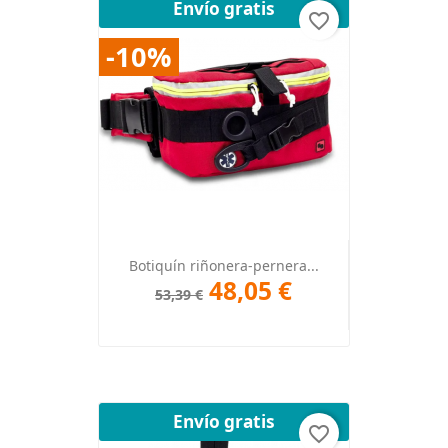
Envío gratis
favorite_border
-10%
Botiquín riñonera-pernera...
48,05 €
53,39 €
Envío gratis
favorite_border