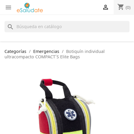
shopping_cart


(0)
search
Categorías
Emergencias
Botiquín individual
ultracompacto COMPACT´S Elite Bags