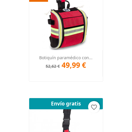
Botiquín paramédico con...
49,99 €
52,62 €
Envío gratis
favorite_border