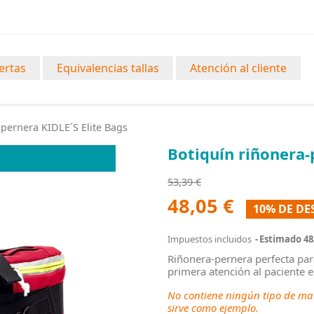
ertas
Equivalencias tallas
Atención al cliente
-pernera KIDLE´S Elite Bags
Botiquín riñonera-
53,39 €
48,05 €
10% DE D
Impuestos incluidos
Estimado 48
Riñonera-pernera perfecta par
primera atención al paciente 
No contiene ningún tipo de mat
sirve como ejemplo.