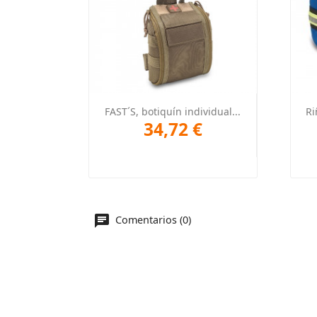
Vista rápida

FAST´S, botiquín individual...
Ri
34,72 €
Comentarios (0)