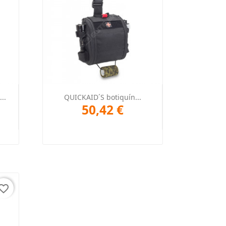
Vista rápida

..
QUICKAID´S botiquín...
50,42 €
orite_border