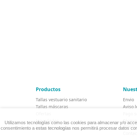
Productos
Nuest
Tallas vestuario sanitario
Envio
Tallas máscaras
Aviso l
Ofertas
Pago s
Novedades
Términ
Utilizamos tecnologías como las cookies para almacenar y/o accede
devolu
Los más vendidos
consentimiento a estas tecnologías nos permitirá procesar datos com
Contac