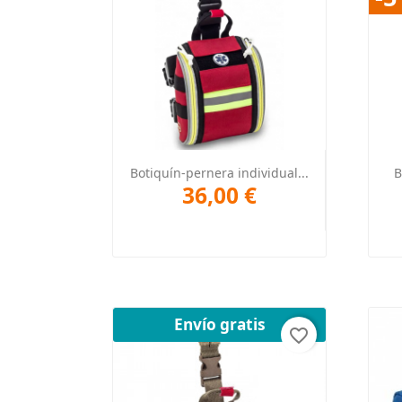
Vista rápida

Botiquín-pernera individual...
B
36,00 €
Envío gratis
favorite_border