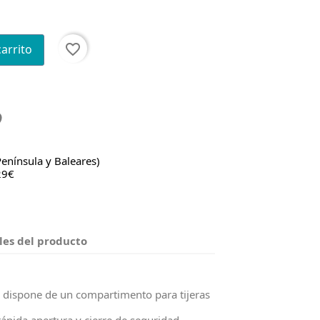
favorite_border
carrito
Península y Baleares)
29€
les del producto
a dispone de un compartimento para tijeras