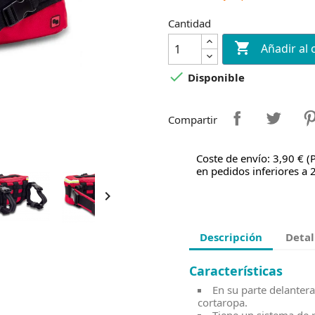
Cantidad

Añadir al 

Disponible
Compartir
Coste de envío: 3,90 € (
en pedidos inferiores a 

Descripción
Detal
Características
En su parte delanter
cortaropa.