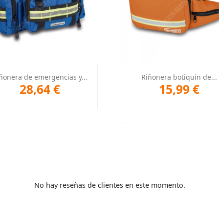
Vista rápida
Vista rápida


ñonera de emergencias y...
Riñonera botiquín de...
28,64 €
15,99 €
No hay reseñas de clientes en este momento.