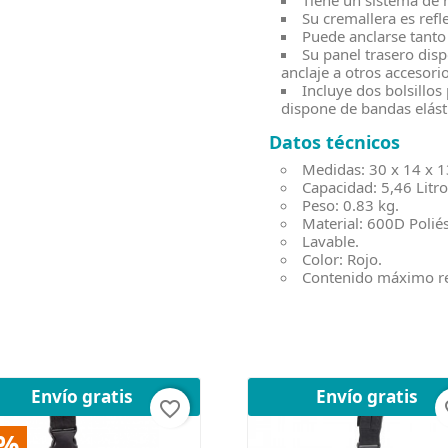
Tiene un sistema de r
Su cremallera es refl
Puede anclarse tant
Su panel trasero dis
anclaje a otros accesor
Incluye dos bolsillo
dispone de bandas elást
Datos técnicos
Medidas: 30 x 14 x 1
Capacidad: 5,46 Litro
Peso: 0.83 kg.
Material: 600D Poliés
Lavable.
Color: Rojo.
Contenido máximo r
Envío gratis
Envío gratis
favorite_border
fav
5%