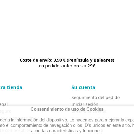
Coste de envío: 3,90 € (Península y Baleares)
en pedidos inferiores a 29€
ra tienda
Su cuenta
Seguimiento del pedido
egal
Iniciar sesión
Consentimiento de uso de Cookies
eguro
Crear una cuenta
os de revocación y
r a la información del dispositivo. Lo hacemos para mejorar la expe
ciones
o el comportamiento de navegación o los ID's únicos en este sitio. N
te con nosotros
a ciertas características y funciones.