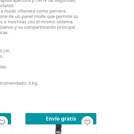
ápida apertura y cierre de seguridad.
ectante.
o a modo riñonera como pernera.
pone de un panel molle que permite su
ios o mochilas con el mismo sistema.
s planos y su compartimento principal
icas.
3 cm.
s.
ter.
ecomendado: 3 kg.
Envío gratis
orite_border
favorite_border