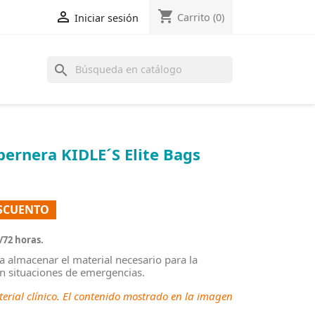
shopping_cart

Carrito
(0)
Iniciar sesión
search
pernera KIDLE´S Elite Bags
ESCUENTO
/72 horas.
a almacenar el material necesario para la
en situaciones de emergencias.
erial clínico. El contenido mostrado en la imagen