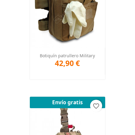
Botiquín patrullero Military
42,90 €
Envío gratis
favorite_border