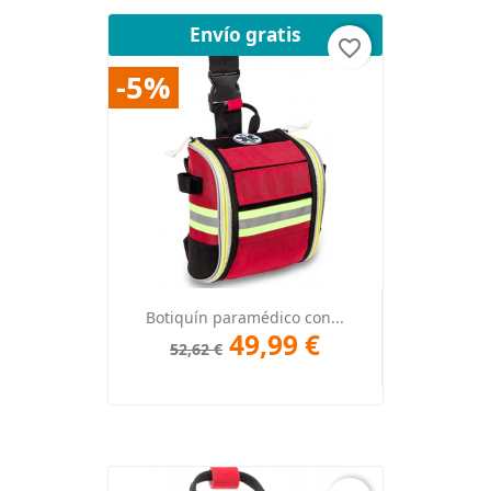
Envío gratis
favorite_border
-5%
Botiquín paramédico con...
49,99 €
52,62 €