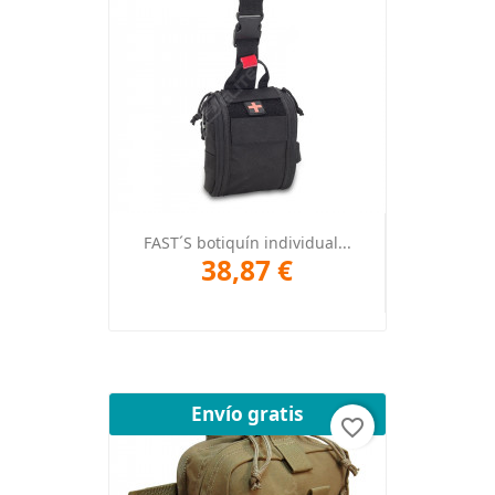
FAST´S botiquín individual...
38,87 €
Envío gratis
favorite_border