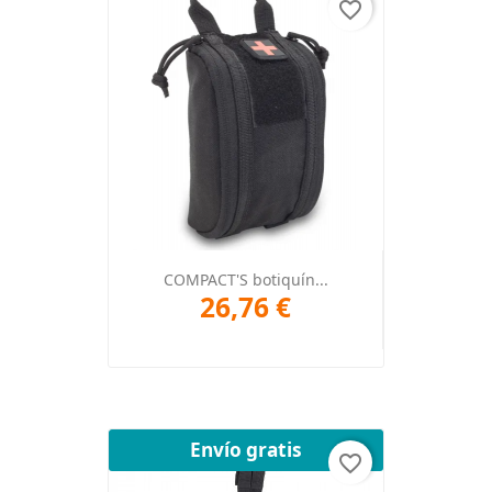
favorite_border
COMPACT'S botiquín...
26,76 €
Envío gratis
favorite_border