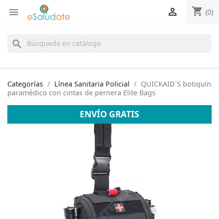
shopping_cart


(0)
search
Categorías
Línea Sanitaria Policial
QUICKAID´S botiquín
paramédico con cintas de pernera Elite Bags
ENVÍO GRATIS