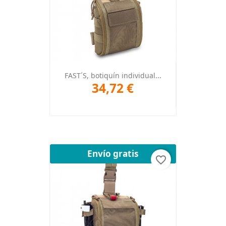
FAST´S, botiquín individual...
34,72 €
Envío gratis
favorite_border