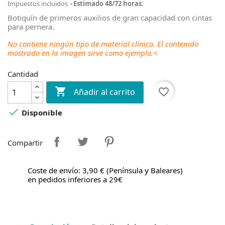
Impuestos incluidos
Estimado 48/72 horas.
Botiquín de primeros auxilios de gran capacidad con cintas
para pernera.
No contiene ningún tipo de material clínico. El contenido
mostrado en la imagen sirve como ejemplo.<
Cantidad

favorite_border
Añadir al carrito

Disponible
Compartir
Coste de envío: 3,90 € (Península y Baleares)
en pedidos inferiores a 29€