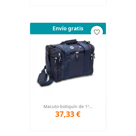
Envío gratis
favorite_border
Macuto-botiquín de 1º...
37,33 €