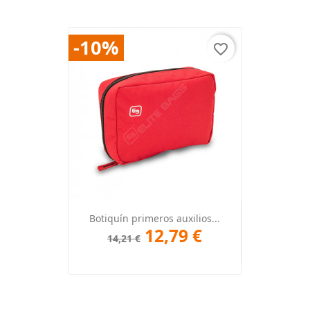
-10%
favorite_border
Botiquín primeros auxilios...
12,79 €
14,21 €