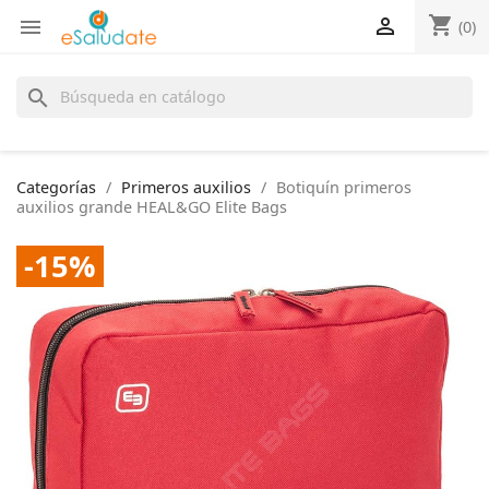
shopping_cart


(0)
search
Categorías
Primeros auxilios
Botiquín primeros
auxilios grande HEAL&GO Elite Bags
-15%