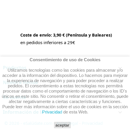
Coste de envío: 3,90 € (Península y Baleares)
en pedidos inferiores a 29€
Consentimiento de uso de Cookies
Productos

Utilizamos tecnologías como las cookies para almacenar y/o
acceder a la información del dispositivo. Lo hacemos para mejorar
la experiencia de navegación y para poder proceder a realizar
Nuestra tienda

pedidos. El consentimiento a estas tecnologías nos permitirá
procesar datos como el comportamiento de navegación o los ID's
únicos en este sitio. No consentir o retirar el consentimiento, puede
Su cuenta

afectar negativamente a ciertas características y funciones.
Puede leer más información sobre el uso de cookies en la sección
Información de la tienda
keyboard_arrow_down
Privacidad
de esta Web.
© 2026 - eSalúdate.com -
Aviso legal
-
Privacidad
aceptar