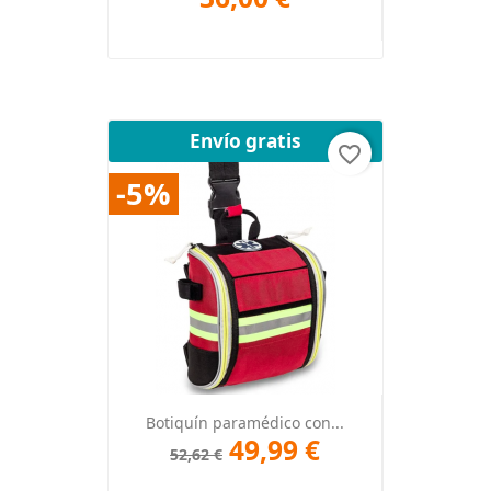
Envío gratis
favorite_border
-5%
Botiquín paramédico con...
49,99 €
52,62 €