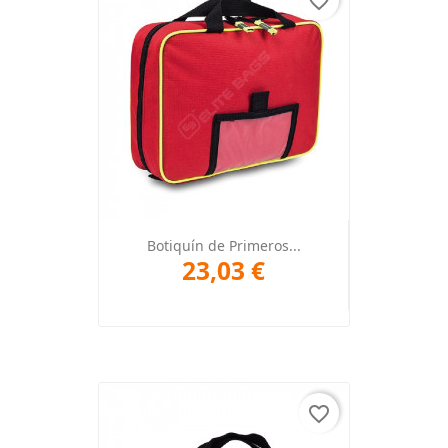
favorite_border
Botiquín de Primeros...
23,03 €
favorite_border