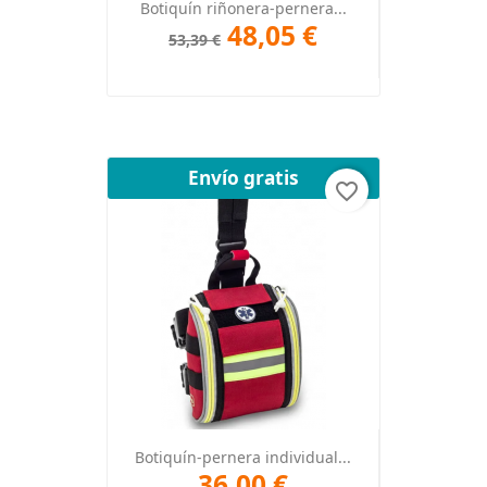
Botiquín riñonera-pernera...
48,05 €
53,39 €
Envío gratis
favorite_border
Botiquín-pernera individual...
36,00 €