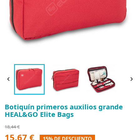


Botiquín primeros auxilios grande
HEAL&GO Elite Bags
18,44 €
15,67 €
15% DE DESCUENTO