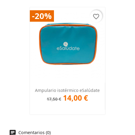
-20%
favorite_border
Ampulario isotérmico eSalúdate
14,00 €
17,50 €
Comentarios (0)