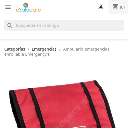
shopping_cart


(0)
search
Categorías
Emergencias
Ampulario emergencias
enrollable Emergency's