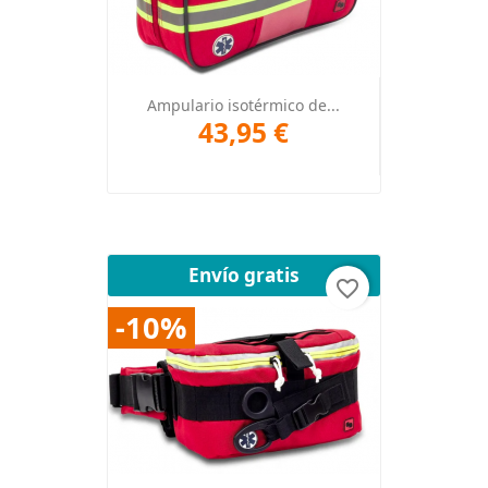
Ampulario isotérmico de...
43,95 €
Envío gratis
favorite_border
-10%