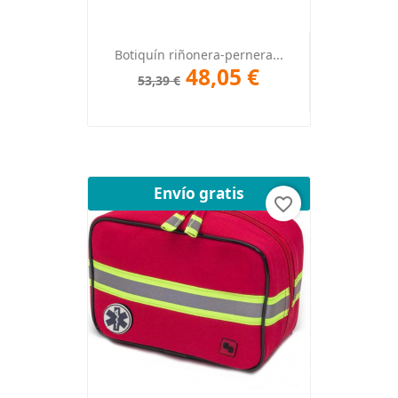
Botiquín riñonera-pernera...
48,05 €
53,39 €
Envío gratis
favorite_border