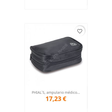
favorite_border
PHIAL´S, ampulario médico...
17,23 €