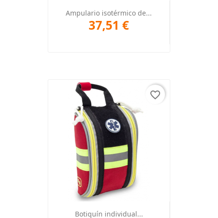
Ampulario isotérmico de...
37,51 €
favorite_border
Botiquín individual...