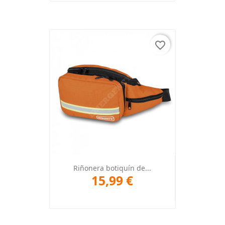
favorite_border
Riñonera botiquín de...
15,99 €