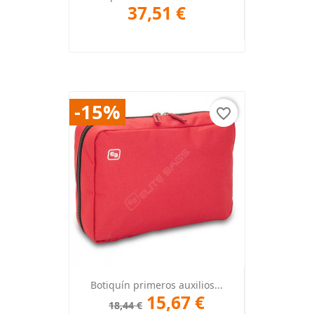
37,51 €
-15%
favorite_border
Botiquín primeros auxilios...
15,67 €
18,44 €