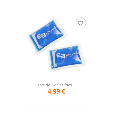
favorite_border
Lote de 2 geles fríos...
4,99 €