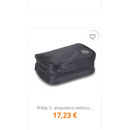
favorite_border
PHIAL´S, ampulario médico...
17,23 €