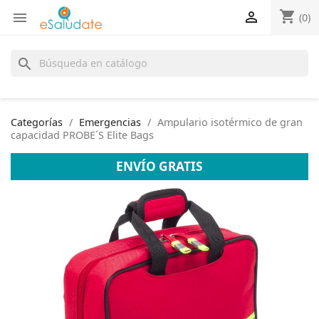
shopping_cart


(0)
search
Categorías
Emergencias
Ampulario isotérmico de gran
capacidad PROBE´S Elite Bags
ENVÍO GRATIS