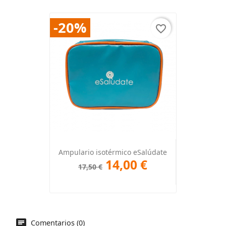
-20%
favorite_border
Ampulario isotérmico eSalúdate
14,00 €
17,50 €
Comentarios (0)