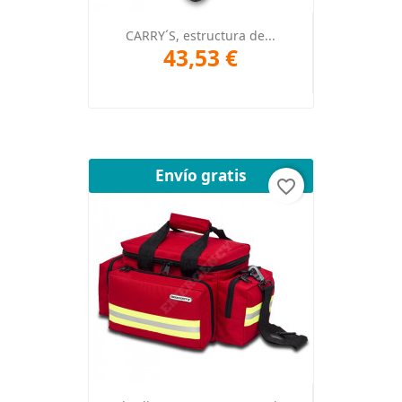
CARRY´S, estructura de...
43,53 €
Envío gratis
favorite_border