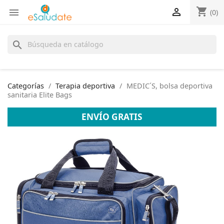
shopping_cart


(0)
search
Categorías
Terapia deportiva
MEDIC´S, bolsa deportiva
sanitaria Elite Bags
ENVÍO GRATIS