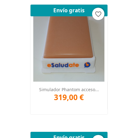
Envío gratis
favorite_border
Simulador Phantom acceso...
319,00 €
Envío gratis