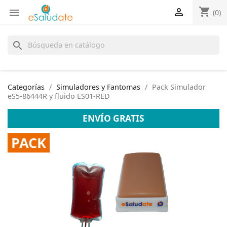
shopping_cart


(0)
search
Categorías
Simuladores y Fantomas
Pack Simulador
eS5-86444R y fluido ES01-RED
ENVÍO GRATIS
PACK