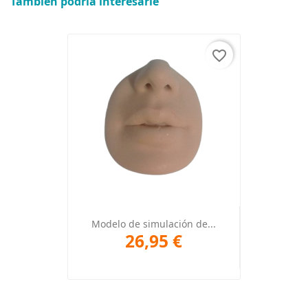
También podría interesarle
favorite_border
Modelo de simulación de...
26,95 €