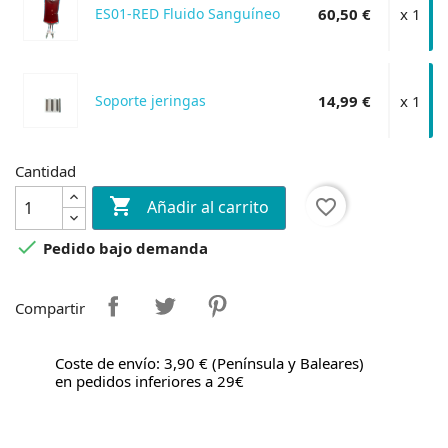
ES01-RED Fluido Sanguíneo
60,50 €
x 1
Soporte jeringas
14,99 €
x 1
Cantidad

favorite_border
Añadir al carrito

Pedido bajo demanda
Compartir
Coste de envío: 3,90 € (Península y Baleares)
en pedidos inferiores a 29€