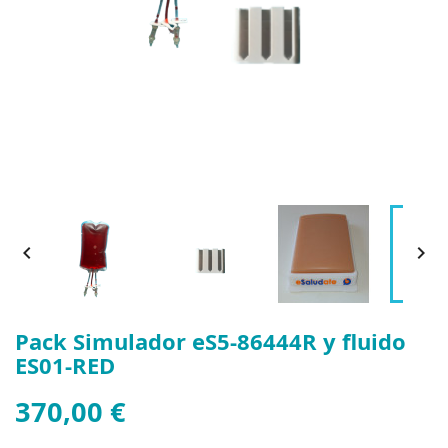


Pack Simulador eS5-86444R y fluido
ES01-RED
370,00 €