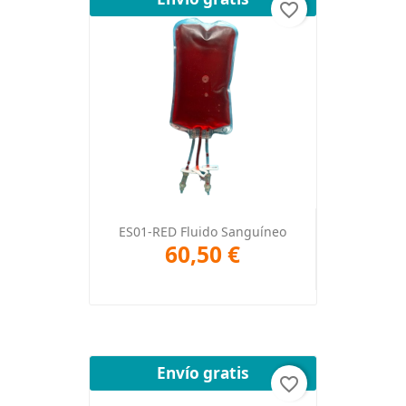
favorite_border
ES01-RED Fluido Sanguíneo
60,50 €
Envío gratis
favorite_border