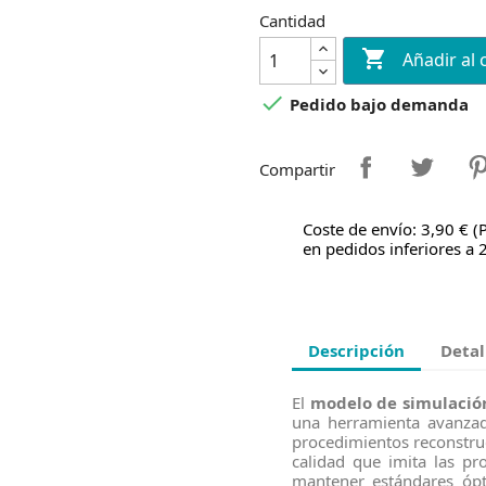
Cantidad

Añadir al 

Pedido bajo demanda
Compartir
Coste de envío: 3,90 € (
en pedidos inferiores a 
Descripción
Detal
El
modelo de simulación 
una herramienta avanzad
procedimientos reconstru
calidad que imita las pr
mantener estándares ópt