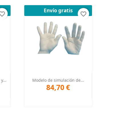
Envío gratis
orite_border
favorite_border
Vista rápida

y...
Modelo de simulación de...
84,70 €