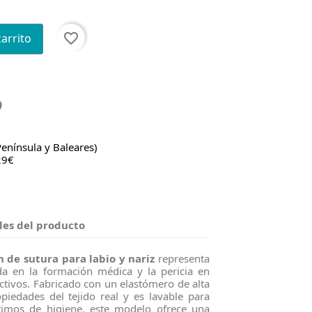
favorite_border
carrito
Península y Baleares)
29€
les del producto
de sutura para labio y nariz
representa
a en la formación médica y la pericia en
ctivos. Fabricado con un elastómero de alta
opiedades del tejido real y es lavable para
imos de higiene, este modelo ofrece una