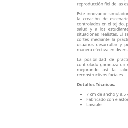
reproducción fiel de las e
Este innovador simulador
la creación de escenario
controlados en el tejido, 
salud y a los estudiant
situaciones realistas. El
cortes mediante la práct
usuarios desarrollar y p
manera efectiva en divers
La posibilidad de prac
controlado garantiza un 
mejorando así la cali
reconstructivos faciales
Detalles Técnicos:
7 cm de ancho y 8,5
Fabricado con elastó
Lavable