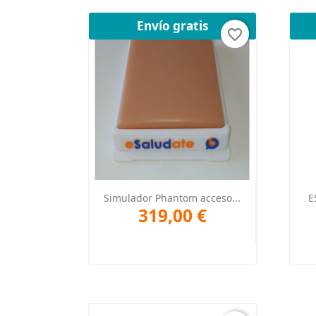
Envío gratis
favorite_border
Vista rápida

Simulador Phantom acceso...
E
319,00 €