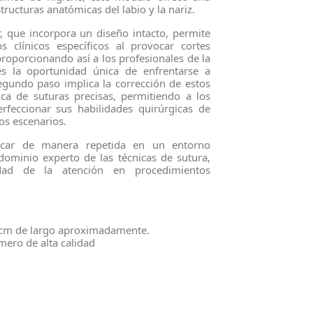
structuras anatómicas del labio y la nariz.
, que incorpora un diseño intacto, permite
s clínicos específicos al provocar cortes
proporcionando así a los profesionales de la
es la oportunidad única de enfrentarse a
 segundo paso implica la corrección de estos
ica de suturas precisas, permitiendo a los
erfeccionar sus habilidades quirúrgicas de
os escenarios.
ticar de manera repetida en un entorno
dominio experto de las técnicas de sutura,
dad de la atención en procedimientos
 cm de largo aproximadamente.
mero de alta calidad