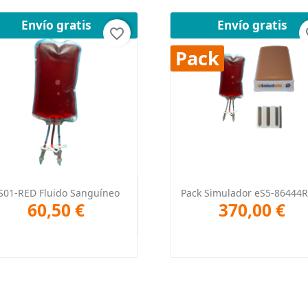
Envío gratis
Envío gratis
favorite_border
fav
Pack
Vista rápida
Vista rápida


S01-RED Fluido Sanguíneo
Pack Simulador eS5-86444R 
60,50 €
370,00 €