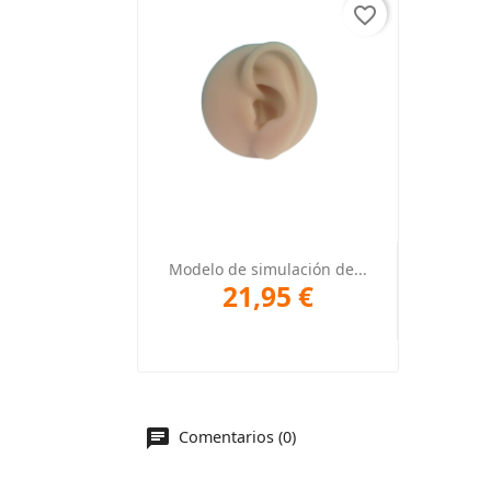
favorite_border
Vista rápida

Modelo de simulación de...
21,95 €
Comentarios (0)