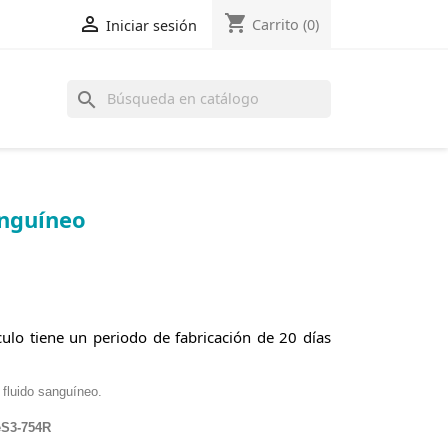
shopping_cart

Carrito
(0)
Iniciar sesión
search
anguíneo
ulo tiene un periodo de fabricación de 20 días
 fluido sanguíneo.
eS3-754R