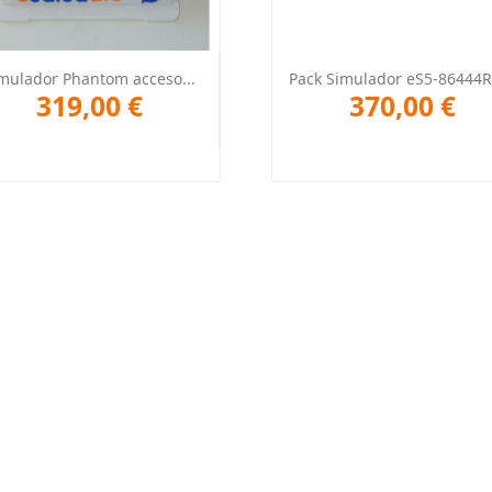
Vista rápida
Vista rápida


mulador Phantom acceso...
Pack Simulador eS5-86444R 
319,00 €
370,00 €