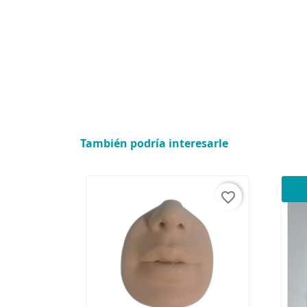
También podría interesarle
favorite_border