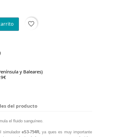
favorite_border
carrito
Península y Baleares)
29€
les del producto
ula el fluido sanguíneo.
el simulador
eS3-754R,
ya ques es muy importante