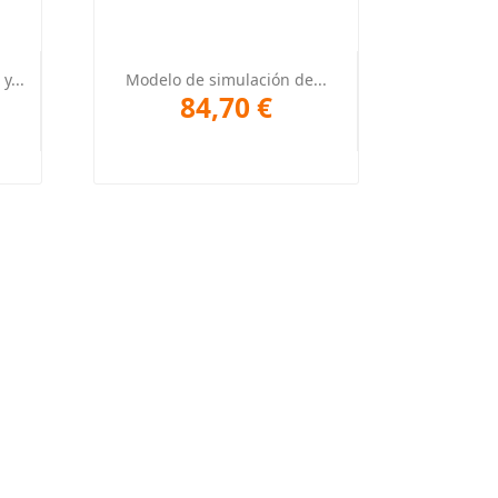
Vista rápida

y...
Modelo de simulación de...
84,70 €