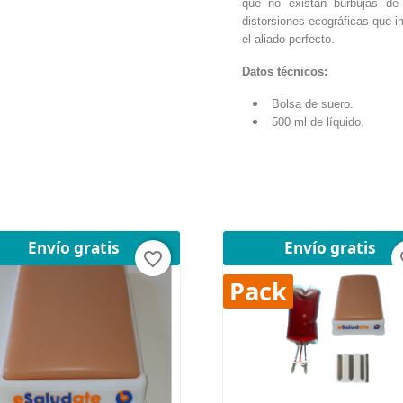
que no existan burbujas de 
distorsiones ecográficas que im
el aliado perfecto.
Datos técnicos:
Bolsa de suero.
500 ml de líquido.
Envío gratis
Envío gratis
favorite_border
fav
Pack