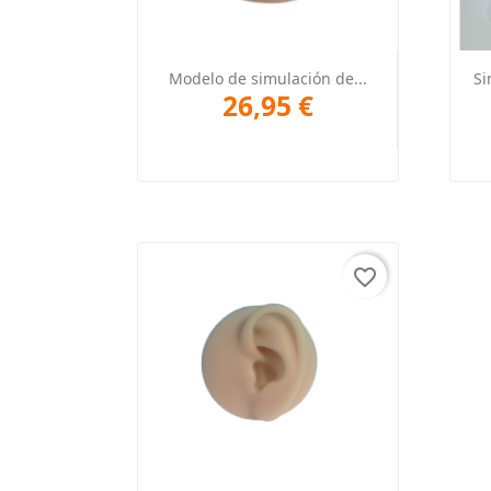
Vista rápida

Modelo de simulación de...
Si
26,95 €
favorite_border