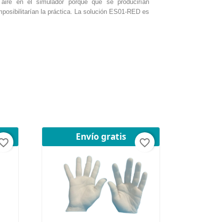
aire en el simulador porque que se producirían
posibilitarían la práctica. La solución
ES01-RED es
Envío gratis
orite_border
favorite_border