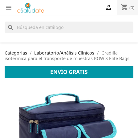
shopping_cart


(0)
search
Categorías
Laboratorio/Análisis Clínicos
Gradilla
isotérmica para el transporte de muestras ROW´S Elite Bags
ENVÍO GRATIS