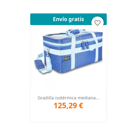
Envío gratis
favorite_border
Gradilla isotérmica mediana...
125,29 €