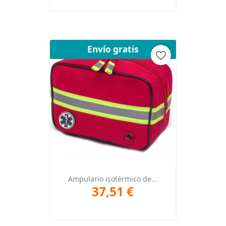
Envío gratis
favorite_border
Ampulario isotérmico de...
37,51 €