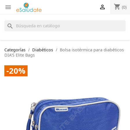
shopping_cart


(0)
search
Categorías
Diabéticos
Bolsa isotérmica para diabéticos
DIA'S Elite Bags
-20%