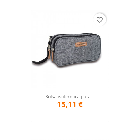
favorite_border
Bolsa isotérmica para...
15,11 €