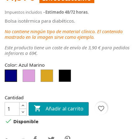
Impuestos incluidos
Estimado 48/72 horas.
Bolsa isotérmica para diabéticos.
No contiene ningún tipo de material clínico. El contenido
mostrado en la imagen sirve como ejemplo.
Este producto tiene un coste de envío de 3,90 € para pedidos
inferiores a 69€.
Color: Azul Marino
Ciruela
Dorado
Negro
Azul
Alambre
Marino
Cantidad

favorite_border
Añadir al carrito

Disponible