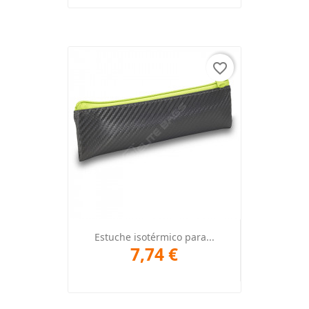
favorite_border
Estuche isotérmico para...
7,74 €