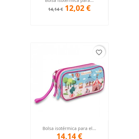
Bolsa isotérmica para...
12,02 €
14,14 €
favorite_border
Bolsa isotérmica para el...
14,14 €