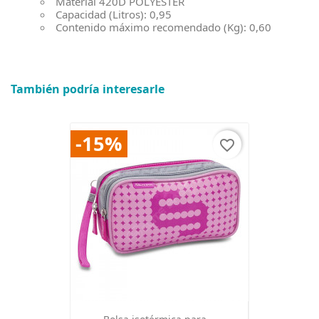
Material
420D POLYESTER
Capacidad (Litros): 0,95
Contenido máximo recomendado (Kg): 0,60
También podría interesarle
-15%
favorite_border