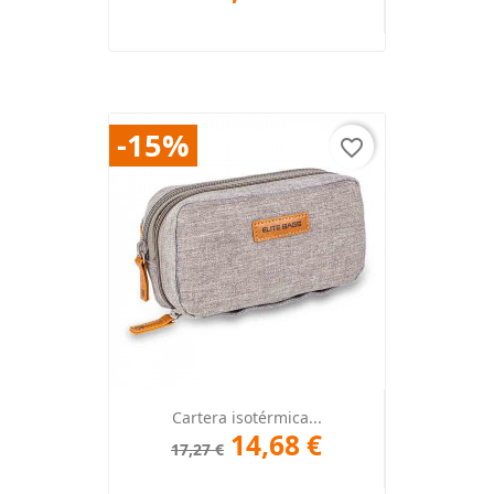
-15%
favorite_border
Cartera isotérmica...
14,68 €
17,27 €