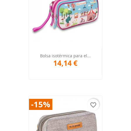
Bolsa isotérmica para el...
14,14 €
-15%
favorite_border