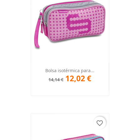
Bolsa isotérmica para...
12,02 €
14,14 €
favorite_border