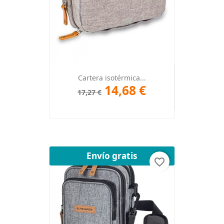
Cartera isotérmica...
14,68 €
17,27 €
Envío gratis
favorite_border