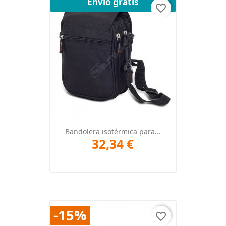
Envío gratis
favorite_border
Bandolera isotérmica para...
32,34 €
-15%
favorite_border