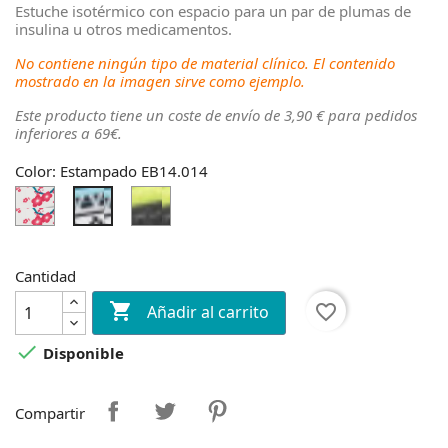
Estuche isotérmico con espacio para un par de plumas de
insulina u otros medicamentos.
No contiene ningún tipo de material clínico. El contenido
mostrado en la imagen sirve como ejemplo.
Este producto tiene un coste de envío de 3,90 € para pedidos
inferiores a 69€.
Color: Estampado EB14.014
Flores
Estampado
Estampado
EB14.013
EB14.014
Cantidad

favorite_border
Añadir al carrito

Disponible
Compartir