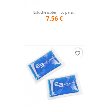
Estuche isotérmico para...
7,56 €
favorite_border