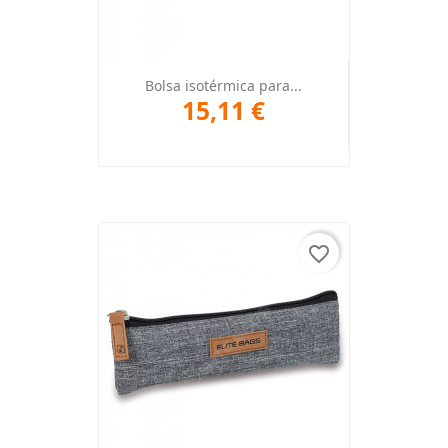
Bolsa isotérmica para...
15,11 €
favorite_border