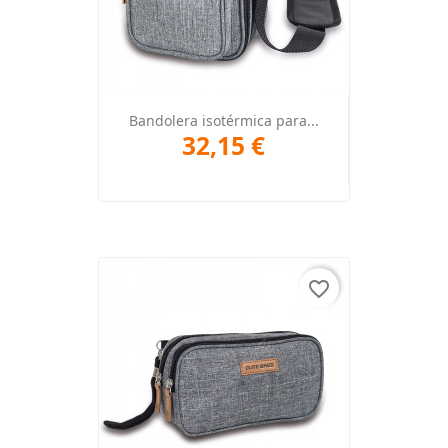
Bandolera isotérmica para...
32,15 €
favorite_border