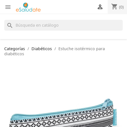
shopping_cart


(0)
search
Categorías
Diabéticos
Estuche isotérmico para
diabéticos