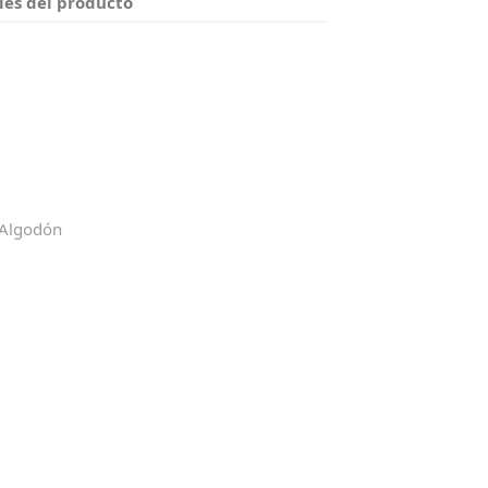
les del producto
 Algodón