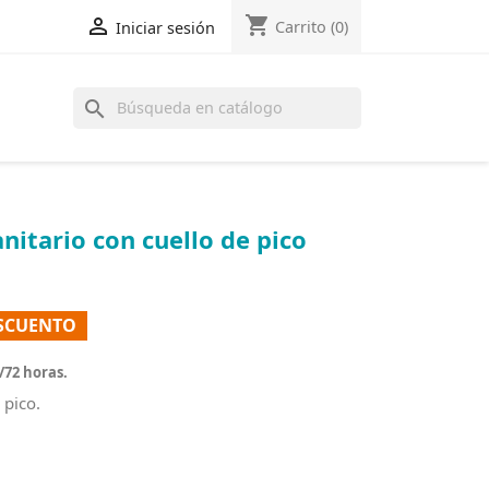
shopping_cart

Carrito
(0)
Iniciar sesión
search
nitario con cuello de pico
ESCUENTO
/72 horas.
 pico.