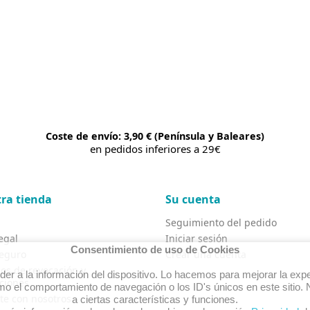
Coste de envío: 3,90 € (Península y Baleares)
en pedidos inferiores a 29€
ra tienda
Su cuenta
Seguimiento del pedido
egal
Iniciar sesión
Consentimiento de uso de Cookies
eguro
Crear una cuenta
os de revocación y
r a la información del dispositivo. Lo hacemos para mejorar la expe
ciones
o el comportamiento de navegación o los ID's únicos en este sitio. N
te con nosotros
a ciertas características y funciones.