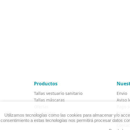
Productos
Nuest
Tallas vestuario sanitario
Envio
Tallas máscaras
Aviso l
Ofertas
Pago s
Novedades
Términ
Utilizamos tecnologías como las cookies para almacenar y/o accede
devolu
Los más vendidos
consentimiento a estas tecnologías nos permitirá procesar datos com
Contac