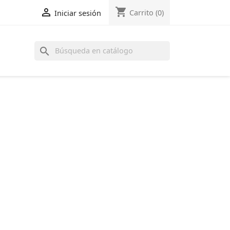
shopping_cart

Carrito
(0)
Iniciar sesión
search