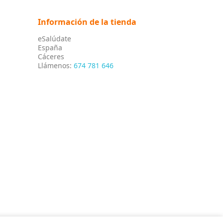
Información de la tienda
eSalúdate
España
Cáceres
Llámenos:
674 781 646