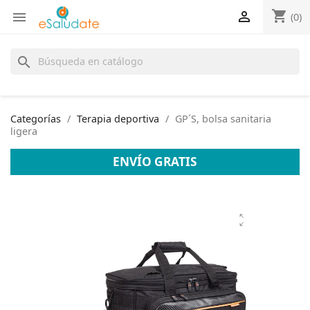
shopping_cart


(0)
search
Categorías
Terapia deportiva
GP´S, bolsa sanitaria
ligera
ENVÍO GRATIS