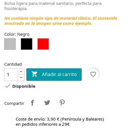
Bolsa ligera para material sanitario, perfecta para
fisioterapia.
No contiene ningún tipo de material clínico. El contenido
mostrado en la imagen sirve como ejemplo.
Color: Negro
Gris
Rojo
Negro
Cantidad

favorite_border
Añadir al carrito

Disponible
Compartir
Coste de envío: 3,90 € (Península y Baleares)
en pedidos inferiores a 29€