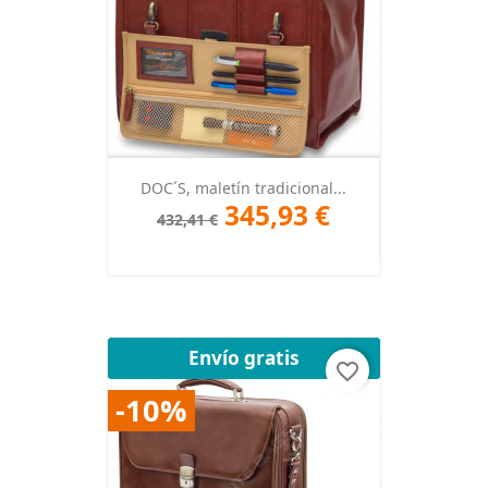
DOC´S, maletín tradicional...
345,93 €
432,41 €
Envío gratis
favorite_border
-10%