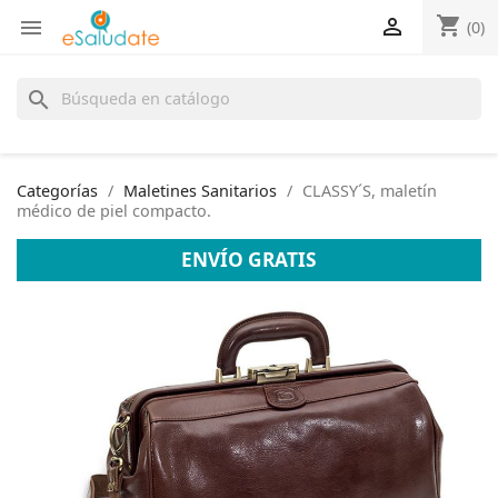
shopping_cart


(0)
search
Categorías
Maletines Sanitarios
CLASSY´S, maletín
médico de piel compacto.
ENVÍO GRATIS