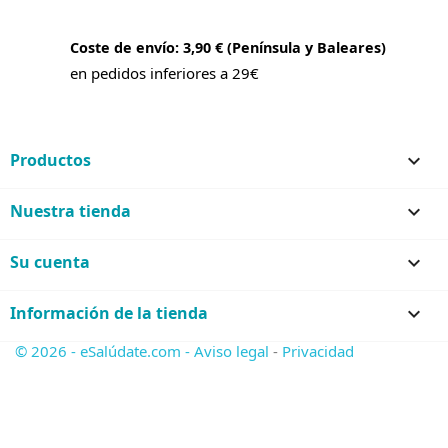
Coste de envío: 3,90 € (Península y Baleares)
en pedidos inferiores a 29€
Productos

Nuestra tienda

Su cuenta

Información de la tienda
keyboard_arrow_down
© 2026 - eSalúdate.com -
Aviso legal
-
Privacidad