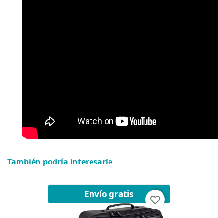
También podría interesarle
Envío gratis
favorite_border