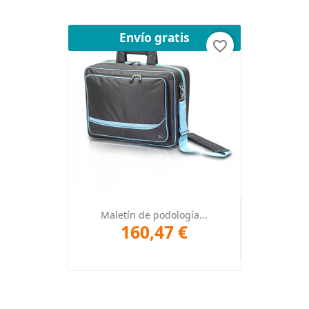
Envío gratis
favorite_border
Maletín de podología...
160,47 €