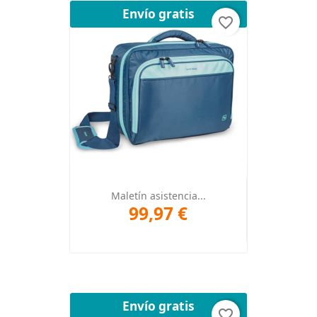
Envío gratis
favorite_border
Maletín asistencia...
99,97 €
Envío gratis
favorite_border