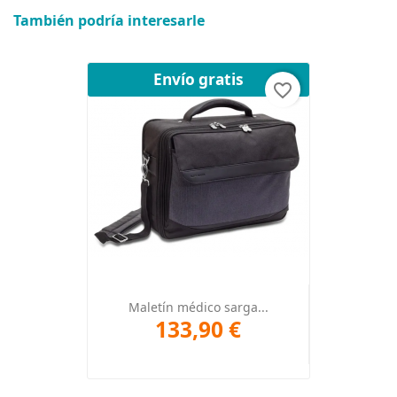
También podría interesarle
Envío gratis
favorite_border
Maletín médico sarga...
133,90 €