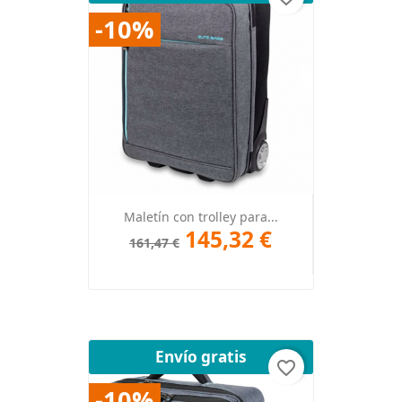
-10%
Maletín con trolley para...
145,32 €
161,47 €
Envío gratis
favorite_border
-10%