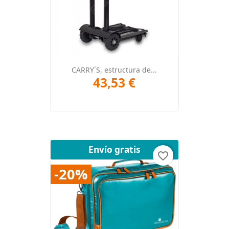
CARRY´S, estructura de...
43,53 €
Envío gratis
favorite_border
-20%