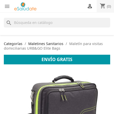
shopping_cart


(0)
search
Categorías
Maletines Sanitarios
Maletín para visitas
domiciliarias URB&GO Elite Bags
ENVÍO GRATIS