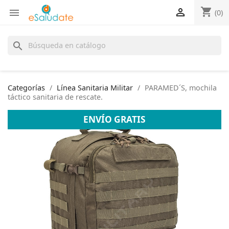
shopping_cart


(0)
search
Categorías
Línea Sanitaria Militar
PARAMED´S, mochila
táctico sanitaria de rescate.
ENVÍO GRATIS