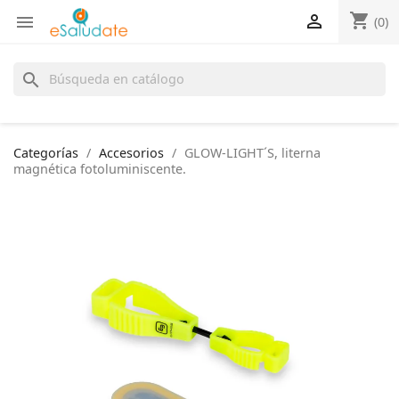
shopping_cart


(0)
search
Categorías
Accesorios
GLOW-LIGHT´S, literna
magnética fotoluminiscente.